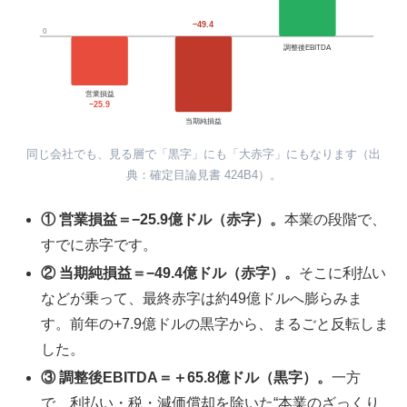
−49.4
0
調整後EBITDA
営業損益
−25.9
当期純損益
同じ会社でも、見る層で「黒字」にも「大赤字」にもなります（出
典：確定目論見書 424B4）。
① 営業損益＝−25.9億ドル（赤字）。
本業の段階で、
すでに赤字です。
② 当期純損益＝−49.4億ドル（赤字）。
そこに利払い
などが乗って、最終赤字は約49億ドルへ膨らみま
す。前年の+7.9億ドルの黒字から、まるごと反転しま
した。
③ 調整後EBITDA＝＋65.8億ドル（黒字）。
一方
で、利払い・税・減価償却を除いた“本業のざっくり