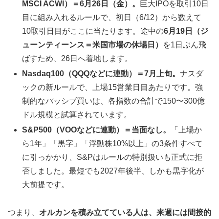
MSCI ACWI）＝6月26日（金）。
巨大IPOを取引10日
目に組み入れるルールで、初日（6/12）から数えて
10取引日目がここに当たります。途中の
6月19日（ジ
ューンティーンス＝米国市場の休場日）
を1日ぶん飛
ばすため、26日へ着地します。
Nasdaq100（QQQなどに連動）＝7月上旬。
ナスダ
ックの新ルールで、上場15営業日目あたりです。強
制的なパッシブ買いは、各指数の合計で150〜300億
ドル規模と試算されています。
S&P500（VOOなどに連動）＝当面なし。
「上場か
ら1年」「黒字」「浮動株10%以上」の3条件すべて
に引っかかり、S&Pはルールの特別扱いも正式に拒
否しました。最短でも2027年後半、しかも黒字化が
大前提です。
つまり、
オルカンを積み立てている人は、来週には間接的