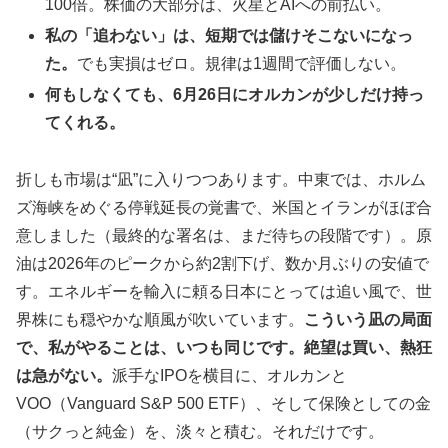
100倍。株価の大部分は、火星とAIへの前払い。
私の「追わない」は、短期では儲けそこないになっ
た。
でも実損はゼロ。規律は1週間で評価しない。
何もしなくても、6月26日にオルカンが少しだけ持っ
てくれる。
折しも市場は“凪”に入りつつあります。中東では、ホルム
ズ海峡をめぐる停戦延長の覚書で、米国とイランがほぼ合
意しました（最終的な署名は、まだ待ちの段階です）。原
油は2026年のピークから約2割下げ、数か月ぶりの安値で
す。エネルギーを輸入に頼る日本にとっては追い風で、世
界株にも穏やかな順風が吹いています。
こういう凪の局面
で、私がやることは、いつも同じです。絶望は買い、熱狂
は急がない。
派手なIPOを横目に、オルカンと
VOO（Vanguard S&P 500 ETF）、そして保険としての金
（サクっと純金）を、淡々と積む。それだけです。