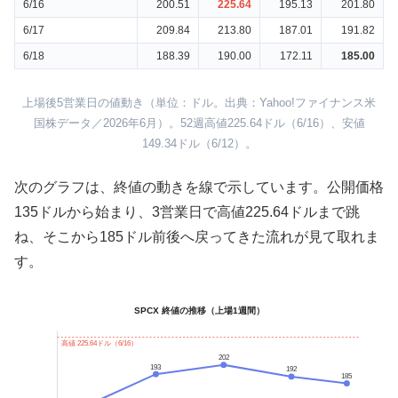
6/16
200.51
225.64
195.13
201.80
6/17
209.84
213.80
187.01
191.82
6/18
188.39
190.00
172.11
185.00
上場後5営業日の値動き（単位：ドル。出典：Yahoo!ファイナンス米
国株データ／2026年6月）。52週高値225.64ドル（6/16）、安値
149.34ドル（6/12）。
次のグラフは、終値の動きを線で示しています。公開価格
135ドルから始まり、3営業日で高値225.64ドルまで跳
ね、そこから185ドル前後へ戻ってきた流れが見て取れま
す。
SPCX 終値の推移（上場1週間）
高値 225.64ドル（6/16）
202
193
192
185