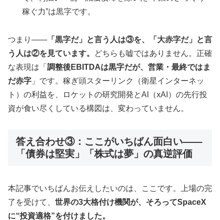
稼ぐ力”は黒字です。
つまり——
「黒字だ」と言う人は③を、「大赤字だ」と言
う人は②を見ています。
どちらも嘘ではありません。正確
な表現は「
調整後EBITDAは黒字だが、営業・最終ではま
だ赤字
」です。稼ぎ頭スターリンク（衛星インターネッ
ト）の利益を、ロケットの研究開発とAI（xAI）の先行投
資が食い尽くしている構図は、変わっていません。
答え合わせ③：ここがいちばん面白い——
「債券は堅実」「株式は夢」の真逆評価
本記事でいちばんお伝えしたいのは、ここです。上場の完
了を受けて、
世界の3大格付け機関が、そろってSpaceX
に“投資適格”を付けました。