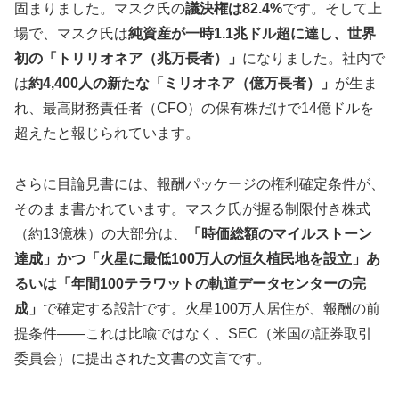
固まりました。マスク氏の
議決権は82.4%
です。そして上
場で、マスク氏は
純資産が一時1.1兆ドル超に達し、世界
初の「トリリオネア（兆万長者）」
になりました。社内で
は
約4,400人の新たな「ミリオネア（億万長者）」
が生ま
れ、最高財務責任者（CFO）の保有株だけで14億ドルを
超えたと報じられています。
さらに目論見書には、報酬パッケージの権利確定条件が、
そのまま書かれています。マスク氏が握る制限付き株式
（約13億株）の大部分は、
「時価総額のマイルストーン
達成」かつ「火星に最低100万人の恒久植民地を設立」あ
るいは「年間100テラワットの軌道データセンターの完
成」
で確定する設計です。火星100万人居住が、報酬の前
提条件——これは比喩ではなく、SEC（米国の証券取引
委員会）に提出された文書の文言です。