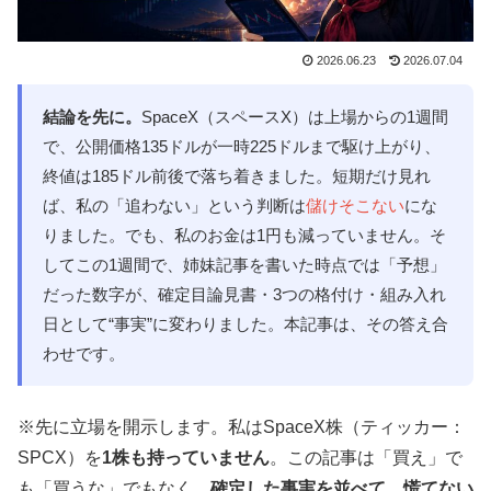
2026.06.23
2026.07.04
結論を先に。
SpaceX（スペースX）は上場からの1週間
で、公開価格135ドルが一時225ドルまで駆け上がり、
終値は185ドル前後で落ち着きました。短期だけ見れ
ば、私の「追わない」という判断は
儲けそこない
にな
りました。でも、私のお金は1円も減っていません。そ
してこの1週間で、姉妹記事を書いた時点では「予想」
だった数字が、確定目論見書・3つの格付け・組み入れ
日として“事実”に変わりました。本記事は、その答え合
わせです。
※先に立場を開示します。私はSpaceX株（ティッカー：
SPCX）を
1株も持っていません
。この記事は「買え」で
も「買うな」でもなく、
確定した事実を並べて、慌てない