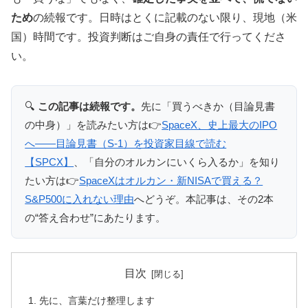
ため
の続報です。日時はとくに記載のない限り、現地（米
国）時間です。投資判断はご自身の責任で行ってくださ
い。
🔍
この記事は続報です。
先に「買うべきか（目論見書
の中身）」を読みたい方は👉
SpaceX、史上最大のIPO
へ——目論見書（S-1）を投資家目線で読む
【SPCX】
、「自分のオルカンにいくら入るか」を知り
たい方は👉
SpaceXはオルカン・新NISAで買える？
S&P500に入れない理由
へどうぞ。本記事は、その2本
の“答え合わせ”にあたります。
目次
先に、言葉だけ整理します