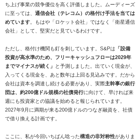
ち上げ事業の競争優位を高く評価しました。ムーディーズ
に至っては、
通信会社（テレコム）の格付け手法を当ては
めています
。もはや「ロケット会社」ではなく「衛星通信
会社」として、堅実だと見ているわけです。
ただし、格付け機関も釘を刺しています。S&Pは
「設備
投資が高水準のため、フリーキャッシュフローは2029年
までマイナスが続く」
と予測しました。出ていく現金が、
入ってくる現金を、あと数年は上回る見込みです。だから
会社は資本を調達し続ける必要があり、実際
主幹事の銀行
団は、約200億ドル規模の社債発行
に向けて、早ければ来
週にも投資家との協議を始めると報じられています。
2027年9月に満期が来る200億ドルのつなぎ融資を、社債
で借り換える計画です。
ここに、私が今回いちばん唸った
構造の非対称性
がありま