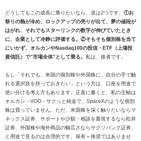
どうしてもこの成長に乗りたいなら、道は2つです。
①お
祭りの熱が冷め、ロックアップの売りが出て、夢の値段が
はがれ、それでもスターリンクの数字が伸びていたとき
に、企業として冷静に評価する。②そもそも個別株を当て
にいかず、オルカンやNasdaq100の投信・ETF（上場投
資信託）で“市場全体”として乗る。
私は、後者です。
もし「それでも、米国の個別株や外国株に、自分の手で触
れる選択肢を持っておきたい」という方は、口座を用途で
使い分ける考え方もあります。正直に書くと、私の主軸は
オルカン・VOO・サクっと純金で、SpaceXのような個別
株は買っていません。ただ、米国株を深く触りたいならマ
ネックス証券、サポートや少額・相談を重視するなら松井
証券、外国株や海外商品の幅広さならサクソバンク証券、
と用途で見るのは合理的です。保有＝推奨ではありませ