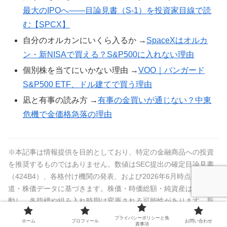
最大のIPOへ——目論見書（S-1）を投資家目線で読
む【SPCX】
自分のオルカンにいくら入るか →
SpaceXはオルカ
ン・新NISAで買える？S&P500に入れない理由
個別株を当てにいかない理由 →
VOO｜バンガード
S&P500 ETF、ドル建てで買う理由
凪と有事の読み方 →
有事の金買いが通じない？中東
危機で金価格急落の理由
※本記事は情報提供を目的としており、特定の金融商品への投資
を推奨するものではありません。数値はSEC提出の確定目論見書
（424B4）、各格付け機関の発表、および2026年6月時点の報
道・株価データに基づきます。株価・時価総額・純資産は日々変
動し、各指標や組み入れ時期は変更される可能性があります。新
規公開株（IPO）や個別株は価格変動が大きく、元本割れの可能性
プライバシーポリシーと免
ホーム
プロフィール
お問い合わせ
責事項
があります。投資判断はご自身の責任のもとで、最新の公式情報