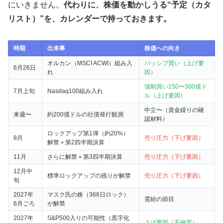
にいきません。
代わりに、株価を動かしうる“予定（カタ
リスト）”を、カレンダーで持っておきます。
時期
出来事
株価への向き
オルカン（MSCI ACWI）組み入
パッシブ買い（上げ要
6月26日
れ
因）
強制買い150〜300億ド
7月上旬
Nasdaq100組み入れ
ル（上げ要因）
中立〜（資金繰りの確
来週〜
約200億ドルの社債発行観測
認材料）
ロックアップ第1弾（約20%）
8月
売り圧力（下げ要因）
解禁＋第2四半期決算
11月
さらに解禁＋第3四半期決算
売り圧力（下げ要因）
12月中
標準ロックアップの残りが解禁
売り圧力（下げ要因）
旬
2027年
マスク氏の株（366日ロック）
需給の節目
6月ごろ
が解禁
2027年
S&P500入りの可能性（黒字化
上げ要因（不確実）