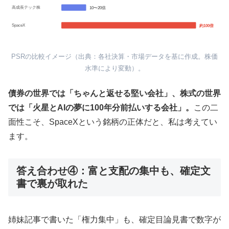
高成長テック株
10〜20倍
SpaceX
約100倍
PSRの比較イメージ（出典：各社決算・市場データを基に作成。株価
水準により変動）。
債券の世界では「ちゃんと返せる堅い会社」、株式の世界
では「火星とAIの夢に100年分前払いする会社」。
この二
面性こそ、SpaceXという銘柄の正体だと、私は考えてい
ます。
答え合わせ④：富と支配の集中も、確定文
書で裏が取れた
姉妹記事で書いた「権力集中」も、確定目論見書で数字が