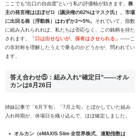
ここでも“出口の自由度”という私の評価軸が効きます。
株
主の発言権はほぼゼロ（議決権の82%はマスク氏）、市場
に出回る株（浮動株）はわずか3〜5%。
それでいて、指数
に組み入れられれば、私たちは否応なく、この銘柄を持た
されます。
「口は出せないが、保有はさせられる」
——こ
の非対称を理解したうえで乗るのかどうかが、問われてい
ます。
答え合わせ⑤：組み入れ“確定日”——オル
カンは6月26日
姉妹記事で「6月下旬」「7月上旬」とぼかしていた組み
入れ時期が、休場日を織り込んで、ほぼ確定しました。
オルカン（eMAXIS Slim 全世界株式、連動指数は