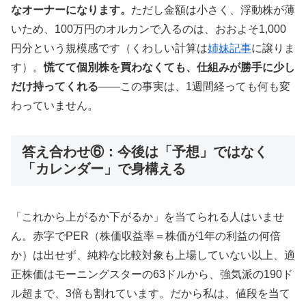
なオーナーになります。
ただし金額は小さく、浮動株が薄
いため、100万円のオルカンで入るのは、おおよそ1,000
円分という規模感です（くわしい計算は
姉妹記事
に譲りま
す）。
慌てて個別株を買わなくても、仕組みが勝手に少し
だけ持ってくれる
——この事実は、1週間経っても何も変
わっていません。
答え合わせ⑥：今後は「予想」ではなく
「カレンダー」で身構える
「これから上がるか下がるか」を当てられる人はいませ
ん。赤字でPER（株価収益率＝株価が1年の利益の何倍
か）は出せず、純粋な比較対象も上場していない以上、適
正株価はモーニングスターの63ドルから、強気派の190ド
ル超まで、3倍も割れています。だから私は、値段を当て