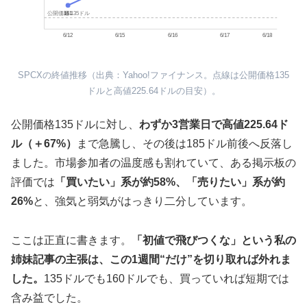
161
公開価格 135ドル
6/12
6/15
6/16
6/17
6/18
SPCXの終値推移（出典：Yahoo!ファイナンス。点線は公開価格135
ドルと高値225.64ドルの目安）。
公開価格135ドルに対し、
わずか3営業日で高値225.64ド
ル（＋67%）
まで急騰し、その後は185ドル前後へ反落し
ました。市場参加者の温度感も割れていて、ある掲示板の
評価では
「買いたい」系が約58%、「売りたい」系が約
26%
と、強気と弱気がはっきり二分しています。
ここは正直に書きます。
「初値で飛びつくな」という私の
姉妹記事の主張は、この1週間“だけ”を切り取れば外れま
した。
135ドルでも160ドルでも、買っていれば短期では
含み益でした。