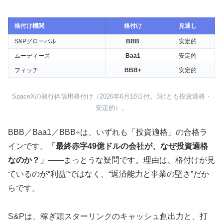
格付け機関
格付け
見通し
S&Pグローバル
BBB
安定的
ムーディーズ
Baa1
安定的
フィッチ
BBB+
安定的
SpaceXの発行体信用格付け（2026年6月18日付。3社とも投資適格・
安定的）。
BBB／Baa1／BBB+は、いずれも「投資適格」の合格ラ
インです。
「最終赤字49億ドルの会社が、なぜ投資適格
なのか？」
——まっとうな疑問です。理由は、格付けが見
ているのが“利益”ではなく、“返済能力と事業の堅さ”だか
らです。
S&Pは、稼ぎ頭スターリンクのキャッシュ創出力と、打