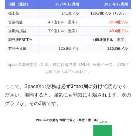
項目（連結）
2024年12月期
2025年12月期
売上高
141億ドル
186.7億ドル
（+33%）
営業損益
+4.7億ドル（黒字）
−25.9億ドル
当期純損益
+7.9億ドル（黒字）
−49.4億ドル
調整後EBITDA
—
＋65.8億ドル
（黒字）
有利子負債
125.6億ドル
220.3億ドル
SpaceX連結業績（出典：確定目論見書 424B4／報道ベース。2025年
は黒字から赤字へ反転）。
ここで、SpaceXの財務は必ず
3つの層に分けて
読んでく
ださい。混同すると、強気にも弱気にも騙されます。次の
グラフが、その3層です。
2025年の損益を“3層”で見る（単位：億ドル）
＋65.8