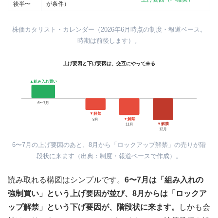
後半〜
が条件）
株価カタリスト・カレンダー（2026年6月時点の制度・報道ベース。
時期は前後します）。
上げ要因と下げ要因は、交互にやって来る
▲組み入れ買い
6〜7月
▼解禁
▼解禁
8月
▼解禁
11月
12月
6〜7月の上げ要因のあと、8月から「ロックアップ解禁」の売りが階
段状に来ます（出典：制度・報道ベースで作成）。
読み取れる構図はシンプルです。
6〜7月は「組み入れの
強制買い」という上げ要因が並び、8月からは「ロックア
ップ解禁」という下げ要因が、階段状に来ます。
しかも会