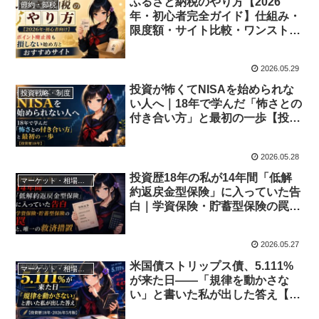
ふるさと納税のやり方【2026
節約・節税
年・初心者完全ガイド】仕組み・
限度額・サイト比較・ワンストッ
プまで全部
2026.05.29
投資が怖くてNISAを始められな
投資戦略・制度
い人へ｜18年で学んだ「怖さとの
付き合い方」と最初の一歩【投資
歴18年】
2026.05.28
投資歴18年の私が14年間「低解
マーケット・相場分析
約返戻金型保険」に入っていた告
白｜学資保険・貯蓄型保険の罠
と、唯一の救済措置
2026.05.27
米国債ストリップス債、5.111%
マーケット・相場分析
が来た日——「規律を動かさな
い」と書いた私が出した答え【投
資歴18年・2026年5月版】