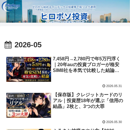
2026-05
7,458円→2,780円で年5万円浮く
節約・節税
｜20年auの投資ブロガーが格安
SIM8社を本気で比較した結論
【投資歴18年・2026年5月】
2026.05.31
【保存版】クレジットカードのリ
節約・節税
アル｜投資歴18年が選ぶ「信用の
結晶」2枚と、3つの大罪
2026.05.30