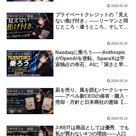
2026.05.26
プライベートクレジットの「見え
マーケット・相場分析
ない焦げ付き」――リーマンと同
じところ・違うところ、そして私
たちへの影響
2026.05.25
Nasdaqに乗ろう——Anthropic
AI・テック投資
がOpenAIを逆転、SpaceXは宇
宙独占の布石、AIに「深さと早
さ」が求められる時代【投資歴18
年】
2026.05.24
凪を売り、風を読むバークシャー
マーケット・相場分析
——アベル新CEOの保有・購入・
売却・方針と日本商社の意味【投
資歴18年・2026年5月版】
2026.05.23
J-REITは商品としては優秀、でも
マーケット・相場分析
私が買わない4つの理由——人口