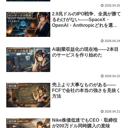
2026.04.25
2.9兆ドルのIPO戦争、全員が勝て
インデックス投資
るわけがない——SpaceX・
OpenAI・Anthropicどれを選ぶ
か
2026.04.24
AI副業収益化の現在地——2本目
AI・テック投資
のサービスを作り始めた
2026.04.22
売上より大事なものがある——
個別株
FCFで会社の本当の強さを見抜く
方法
2026.04.21
Nike株価低迷でもCEO・取締役
個別株
が200万ドル同時購入の意味