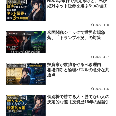
NISAは銀行で買えるけど、私が
投資戦略・制度
絶対ネット証券を選ぶ3つの理由
2026.04.28
米国関税ショックで世界市場急
マーケット・相場分析
落、「トランプ不況」の対策
2026.04.27
投資家が数独をやるべき理由——
投資戦略・制度
相場判断と論理パズルの意外な共
通点
2026.04.26
個別株で勝てる人・勝てない人の
投資戦略・制度
決定的な差【投資歴18年の結論】