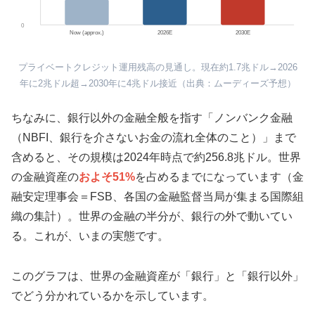
0
Now (approx.)
2026E
2030E
プライベートクレジット運用残高の見通し。現在約1.7兆ドル→2026
年に2兆ドル超→2030年に4兆ドル接近（出典：ムーディーズ予想）
ちなみに、銀行以外の金融全般を指す「ノンバンク金融
（NBFI、銀行を介さないお金の流れ全体のこと）」まで
含めると、その規模は2024年時点で約256.8兆ドル。世界
の金融資産の
およそ51%
を占めるまでになっています（金
融安定理事会＝FSB、各国の金融監督当局が集まる国際組
織の集計）。世界の金融の半分が、銀行の外で動いてい
る。これが、いまの実態です。
このグラフは、世界の金融資産が「銀行」と「銀行以外」
でどう分かれているかを示しています。