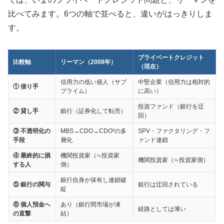
比べてみます。6つの軸で並べると、違いがはっきりしま
す。
プライベートクレジット
比較軸
リーマン（2008年）
（現在）
信用力の低い個人（サブ
中堅企業（信用力は相対的
① 借り手
プライム）
に高い）
投資ファンド（銀行を迂
② 貸し手
銀行（証券化して転売）
回）
③ 不透明化の
MBS→CDO→CDO²の多
SPV・ファクタリング・フ
手段
層化
ァンド連鎖
④ 最終的に損
機関投資家（≒投資家
機関投資家（≒投資家側）
する人
側）
銀行自身が保有し連鎖破
⑤ 銀行の関与
銀行は迂回されている
綻
⑥ 個人預金へ
あり（銀行間市場が凍
経路としては薄い
の直撃
結）