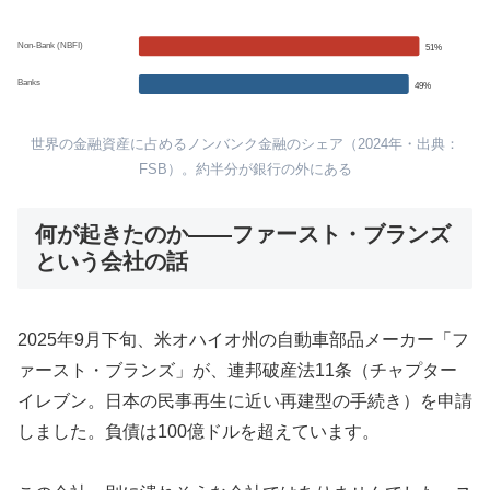
Non-Bank (NBFI)
51%
Banks
49%
世界の金融資産に占めるノンバンク金融のシェア（2024年・出典：
FSB）。約半分が銀行の外にある
何が起きたのか――ファースト・ブランズ
という会社の話
2025年9月下旬、米オハイオ州の自動車部品メーカー「フ
ァースト・ブランズ」が、連邦破産法11条（チャプター
イレブン。日本の民事再生に近い再建型の手続き）を申請
しました。負債は100億ドルを超えています。