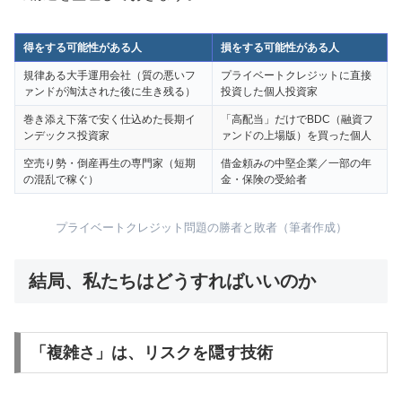
得をする可能性がある人
損をする可能性がある人
規律ある大手運用会社（質の悪いフ
プライベートクレジットに直接
ァンドが淘汰された後に生き残る）
投資した個人投資家
巻き添え下落で安く仕込めた長期イ
「高配当」だけでBDC（融資フ
ンデックス投資家
ァンドの上場版）を買った個人
空売り勢・倒産再生の専門家（短期
借金頼みの中堅企業／一部の年
の混乱で稼ぐ）
金・保険の受給者
プライベートクレジット問題の勝者と敗者（筆者作成）
結局、私たちはどうすればいいのか
「複雑さ」は、リスクを隠す技術