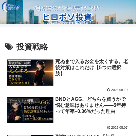
投資戦略
死ぬまで入るお金を太くする。老
投資戦略・制度
後対策はこれだけ【5つの選択
肢】
2026.08.10
BNDとAGG、どちらを買うかで
マーケット・相場分析
悩む意味はありません——5年持
って年率−0.36%だった理由
2026.08.07