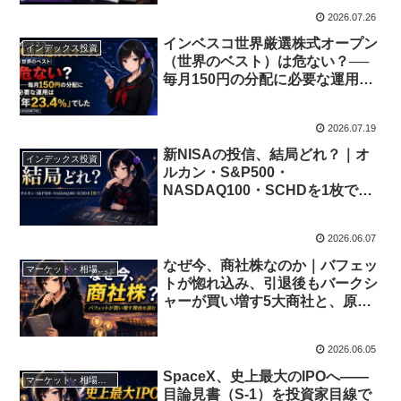
2026.07.26
インベスコ世界厳選株式オープン
インデックス投資
（世界のベスト）は危ない？──
毎月150円の分配に必要な運用は
「年23.4%」でした【2026年7
月】
2026.07.19
新NISAの投信、結局どれ？｜オ
インデックス投資
ルカン・S&P500・
NASDAQ100・SCHDを1枚で選
ぶ【2026年版・投資歴18年】
2026.06.07
なぜ今、商社株なのか｜バフェッ
マーケット・相場分析
トが惚れ込み、引退後もバークシ
ャーが買い増す5大商社と、原油
高・円安・中東情勢の読み方
【2026年版】
2026.06.05
SpaceX、史上最大のIPOへ——
マーケット・相場分析
目論見書（S-1）を投資家目線で