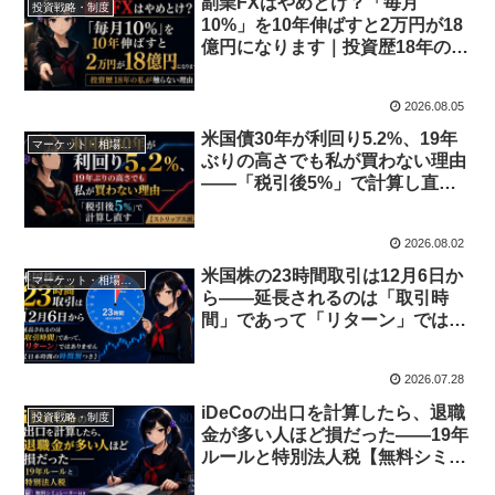
副業FXはやめとけ？「毎月
投資戦略・制度
10%」を10年伸ばすと2万円が18
億円になります｜投資歴18年の私
が触らない理由
2026.08.05
米国債30年が利回り5.2%、19年
マーケット・相場分析
ぶりの高さでも私が買わない理由
——「税引後5%」で計算し直す
【ストリップス派】
2026.08.02
米国株の23時間取引は12月6日か
マーケット・相場分析
ら——延長されるのは「取引時
間」であって「リターン」ではあ
りません【日本時間の時間割つ
き】
2026.07.28
iDeCoの出口を計算したら、退職
投資戦略・制度
金が多い人ほど損だった——19年
ルールと特別法人税【無料シミュ
レーター付き】