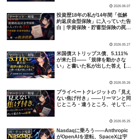
2026.06.07
投資歴18年の私が14年間「低解
マーケット・相場分析
約返戻金型保険」に入っていた告
白｜学資保険・貯蓄型保険の罠
と、唯一の救済措置
2026.05.27
米国債ストリップス債、5.111%
マーケット・相場分析
が来た日——「規律を動かさな
い」と書いた私が出した答え【投
資歴18年・2026年5月版】
2026.05.26
プライベートクレジットの「見え
マーケット・相場分析
ない焦げ付き」――リーマンと同
じところ・違うところ、そして私
たちへの影響
2026.05.25
Nasdaqに乗ろう——Anthropic
AI・テック投資
がOpenAIを逆転、SpaceXは宇