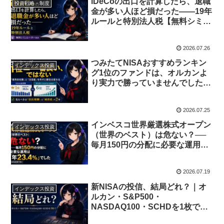
iDeCoの出口を計算したら、退職
投資戦略・制度
金が多い人ほど損だった——19年
ルールと特別法人税【無料シミュ
レーター付き】
2026.07.26
つみたてNISAおすすめランキン
インデックス投資
グ1位のファンドは、オルカンよ
り実力で勝っていませんでした
——6項目の評価軸を分解して分
かったこと
2026.07.25
インベスコ世界厳選株式オープン
インデックス投資
（世界のベスト）は危ない？──
毎月150円の分配に必要な運用は
「年23.4%」でした【2026年7
月】
2026.07.19
新NISAの投信、結局どれ？｜オ
インデックス投資
ルカン・S&P500・
NASDAQ100・SCHDを1枚で選
ぶ【2026年版・投資歴18年】