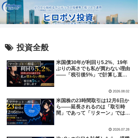
投資全般
米国債30年が利回り5.2%、19年
マーケット・相場分析
ぶりの高さでも私が買わない理由
——「税引後5%」で計算し直す
【ストリップス派】
2026.08.02
米国株の23時間取引は12月6日か
マーケット・相場分析
ら——延長されるのは「取引時
間」であって「リターン」ではあ
りません【日本時間の時間割つ
き】
2026.07.28