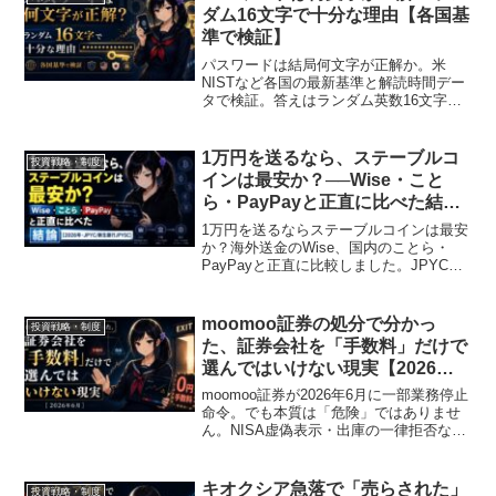
ダム16文字で十分な理由【各国基
準で検証】
パスワードは結局何文字が正解か。米
NISTなど各国の最新基準と解読時間デー
タで検証。答えはランダム英数16文字。
複雑性の強制や定期変更が時代遅れな理
由、パスキーまでやさしく解説します。
1万円を送るなら、ステーブルコ
投資戦略・制度
インは最安か？──Wise・こと
ら・PayPayと正直に比べた結論
【2026年・JPYC/新生銀行
1万円を送るならステーブルコインは最安
JPYSC】
か？海外送金のWise、国内のことら・
PayPayと正直に比較しました。JPYCや
新生銀行のJPYSCの違い、本当の使い
道、円に戻せる「出口の自由度」まで、
煽らず整理します。
moomoo証券の処分で分かっ
投資戦略・制度
た、証券会社を「手数料」だけで
選んではいけない現実【2026年6
月】
moomoo証券が2026年6月に一部業務停止
命令。でも本質は「危険」ではありませ
ん。NISA虚偽表示・出庫の一律拒否など
4つの違反を図解し、証券会社を手数料で
なく「態勢の成熟度と出口の自由度」で
選ぶ理由を投資歴18年の視点で解説しま
キオクシア急落で「売らされた」
投資戦略・制度