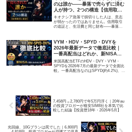
す。
のは誰か——暴落で売らずに済む
人が持つ、2つの構造【信用取引
と家計】
キオクシア急落で損切りした人は、意志
が弱かったのではありません。信用取引
の追証と、生活費と同じ財布——暴落で
「売らされる」2つの構造を解説し、投資
歴18年の私が続けている「銀行ごと分け
る」売らされない準備をまとめました。
VYM・HDV・SPYD・DVYを
投資戦略・制度
2026年最新データで徹底比較｜
一番高配当はどれか、新NISAで
買えるのはどれか【投資歴18年】
米国高配当ETFのHDV・DVY・VYM・
SPYDを2026年7月の最新データで全面比
較。一番高配当なのはSPYD(約4.2%)、し
かし5年リターンは最下位。HDVは毎月分
配化で新NISA成長投資枠から新規で買え
なくなりました。利回りとリターンのね
じれを図解します。
7,458円→2,780円で年5万円浮く｜20年au
の投資ブロガーが格安SIM8社を本気で比
較した結論【投資歴18年・2026年5月】
光回線、10Gプランは罠でした｜6,800円
→4,818円、投資ブロガーが戸建てで見直