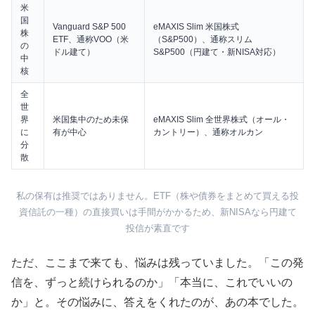
米
国
Vanguard S&P 500
eMAXIS Slim 米国株式
株
ETF、通称VOO（米
（S&P500）、通称スリム
の
ドル建て）
S&P500（円建て・新NISA対応）
中
核
全
世
界
米国集中のため未保
eMAXIS Slim 全世界株式（オール・
に
有が中心
カントリー）、通称オルカン
分
散
私の保有は推奨ではありません。ETF（株や債券をまとめて買える投
資信託の一種）の直接買いは手間がかかるため、新NISAなら円建て
投信が素直です
ただ、ここまで来ても、悩みは残っていました。「この発
信を、ずっと続けられるのか」「本当に、これでいいの
か」と。その悩みに、答えをくれたのが、あの本でした。