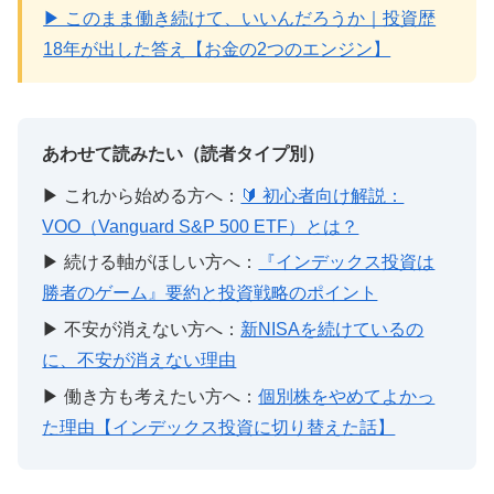
▶ このまま働き続けて、いいんだろうか｜投資歴
18年が出した答え【お金の2つのエンジン】
あわせて読みたい（読者タイプ別）
▶ これから始める方へ：
🔰 初心者向け解説：
VOO（Vanguard S&P 500 ETF）とは？
▶ 続ける軸がほしい方へ：
『インデックス投資は
勝者のゲーム』要約と投資戦略のポイント
▶ 不安が消えない方へ：
新NISAを続けているの
に、不安が消えない理由
▶ 働き方も考えたい方へ：
個別株をやめてよかっ
た理由【インデックス投資に切り替えた話】