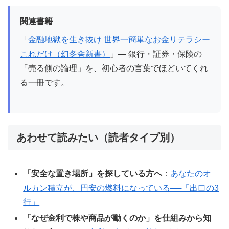
関連書籍
「
金融地獄を生き抜け 世界一簡単なお金リテラシー
これだけ（幻冬舎新書）
」— 銀行・証券・保険の
「売る側の論理」を、初心者の言葉でほどいてくれ
る一冊です。
あわせて読みたい（読者タイプ別）
「安全な置き場所」を探している方へ
：
あなたのオ
ルカン積立が、円安の燃料になっている──「出口の3
行」
「なぜ金利で株や商品が動くのか」を仕組みから知