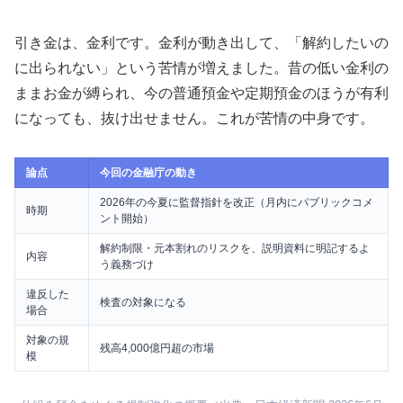
引き金は、金利です。金利が動き出して、「解約したいの
に出られない」という苦情が増えました。昔の低い金利の
ままお金が縛られ、今の普通預金や定期預金のほうが有利
になっても、抜け出せません。これが苦情の中身です。
論点
今回の金融庁の動き
2026年の今夏に監督指針を改正（月内にパブリックコメ
時期
ント開始）
解約制限・元本割れのリスクを、説明資料に明記するよ
内容
う義務づけ
違反した
検査の対象になる
場合
対象の規
残高4,000億円超の市場
模