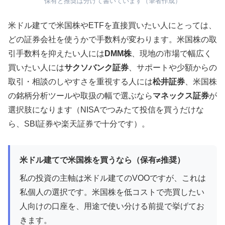
保有と推奨は分けて書いています（筆者作成）
米ドル建てで米国株やETFを直接買いたい人にとっては、
どの証券会社を使うかで手数料が変わります。米国株の取
引手数料を抑えたい人には
DMM株
、現地の市場で幅広く
買いたい人には
サクソバンク証券
、サポートや少額からの
取引・相談のしやすさを重視する人には
松井証券
、米国株
の銘柄分析ツールや取扱の幅で選ぶなら
マネックス証券
が
選択肢になります（NISAでつみたて投信を買うだけな
ら、SBI証券や楽天証券で十分です）。
米ドル建てで米国株を買うなら（保有≠推奨）
私の投資の主軸は米ドル建てのVOOですが、これは
私個人の選択です。米国株を低コストで売買したい
人向けの口座を、用途で使い分ける前提で挙げてお
きます。