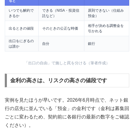
ると
いつでも解約で
できる（NISA・投資信
原則できない（仕組み
きるか
託など）
預金）
相手が決める調整金を
出るときの値段
そのときの公正な時価
引かれる
出口をにぎるの
自分
銀行
は誰か
「出口の自由」で施しと罠を分ける（筆者作成）
金利の高さは、リスクの高さの値段です
実例を見たほうが早いです。2026年6月時点で、ネット銀
行の店先に並んでいる「預金」の金利です（金利は募集回
ごとに変わるため、契約前に各銀行の最新の数字をご確認
ください）。