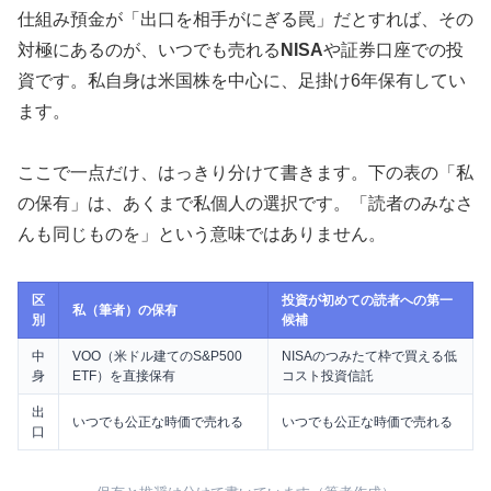
仕組み預金が「出口を相手がにぎる罠」だとすれば、その
対極にあるのが、いつでも売れる
NISA
や証券口座での投
資です。私自身は米国株を中心に、足掛け6年保有してい
ます。
ここで一点だけ、はっきり分けて書きます。下の表の「私
の保有」は、あくまで私個人の選択です。「読者のみなさ
んも同じものを」という意味ではありません。
区
投資が初めての読者への第一
私（筆者）の保有
別
候補
中
VOO（米ドル建てのS&P500
NISAのつみたて枠で買える低
身
ETF）を直接保有
コスト投資信託
出
いつでも公正な時価で売れる
いつでも公正な時価で売れる
口