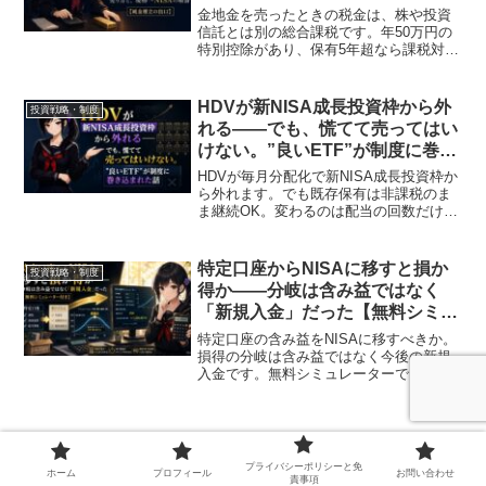
【純金積立の出口】
金地金を売ったときの税金は、株や投資
信託とは別の総合課税です。年50万円の
特別控除があり、保有5年超なら課税対象
は半分になります。純金積立の売り方
と、現物から新NISAへ移す順番を、確定
申告の実務込みで整理しました。無料シ
HDVが新NISA成長投資枠から外
投資戦略・制度
ミュレーター付き。
れる——でも、慌てて売ってはい
けない。”良いETF”が制度に巻き
込まれた話
HDVが毎月分配化で新NISA成長投資枠か
ら外れます。でも既存保有は非課税のま
ま継続OK。変わるのは配当の回数だけ。
なぜ外れるのか・続けたいならSCHDか
を投資歴18年が整理します。
特定口座からNISAに移すと損か
投資戦略・制度
得か——分岐は含み益ではなく
「新規入金」だった【無料シミュ
レーター付き】
特定口座の含み益をNISAに移すべきか。
損得の分岐は含み益ではなく今後の新規
入金です。無料シミュレーターで「移さ
ない・一部だけ・全部」の最適解と勝率
を計算できます。移すなら下げ局面で刻
むのが正解です。
プライバシーポリシーと免
ホーム
プロフィール
お問い合わせ
責事項