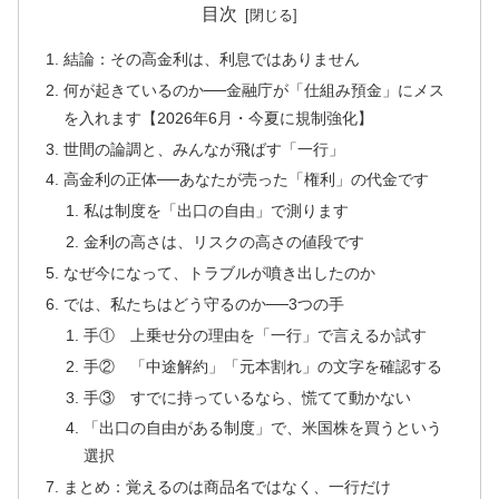
目次
結論：その高金利は、利息ではありません
何が起きているのか──金融庁が「仕組み預金」にメス
を入れます【2026年6月・今夏に規制強化】
世間の論調と、みんなが飛ばす「一行」
高金利の正体──あなたが売った「権利」の代金です
私は制度を「出口の自由」で測ります
金利の高さは、リスクの高さの値段です
なぜ今になって、トラブルが噴き出したのか
では、私たちはどう守るのか──3つの手
手① 上乗せ分の理由を「一行」で言えるか試す
手② 「中途解約」「元本割れ」の文字を確認する
手③ すでに持っているなら、慌てて動かない
「出口の自由がある制度」で、米国株を買うという
選択
まとめ：覚えるのは商品名ではなく、一行だけ