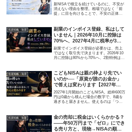
新NISAで積立を続けているのに、不安が
消えない理由を整理。相場ではなく「前
提」に目を向けることで、不安の正体を
静かに見直します。
副業のインボイス登録、私はして
投資戦略・制度
いません｜2026年10月に控除は
70%へ、2027年4月に税率が3つ
になります
副業でインボイス登録が必要かは、売上
ではなく取引先で決まります。2026年10
月に控除は80%から70%へ、2割特例は3
割特例へ。2027年4月に税率が3つになる
見通しまで、登録していない私が調べて
整理しました。
こどもNISAは親の枠より先でい
投資戦略・制度
いのか──「原資が誰のお金か」
で答えは変わります【2027年開
始】
2027年1月開始のこどもNISA。総枠600万
円は0歳から積んだ場合の数字で、8歳を
過ぎると届きません。使えるのは「つみ
たて投資枠」だけで成長投資枠はなく、
18歳では成人NISAのつみたて投資枠へ引
き継がれますが、その分は生涯枠1,800万
金の売却に税金はいくらかかる？
投資戦略・制度
円から差し引かれます。贈与税110万円の
——年50万円まで「ゼロ」にでき
境界線まで、中学生の子を持つ投資歴18
る売り方と、現物→NISAの順番
年の私が整理しました。