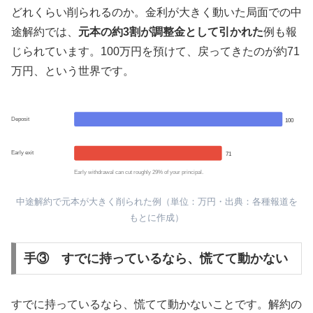
どれくらい削られるのか。金利が大きく動いた局面での中
途解約では、
元本の約3割が調整金として引かれた
例も報
じられています。100万円を預けて、戻ってきたのが約71
万円、という世界です。
Deposit
100
Early exit
71
Early withdrawal can cut roughly 29% of your principal.
中途解約で元本が大きく削られた例（単位：万円・出典：各種報道を
もとに作成）
手③ すでに持っているなら、慌てて動かない
すでに持っているなら、慌てて動かないことです。解約の