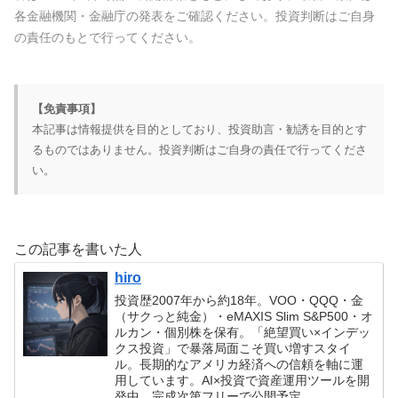
各金融機関・金融庁の発表をご確認ください。投資判断はご自身
の責任のもとで行ってください。
【免責事項】
本記事は情報提供を目的としており、投資助言・勧誘を目的とす
るものではありません。投資判断はご自身の責任で行ってくださ
い。
この記事を書いた人
hiro
投資歴2007年から約18年。VOO・QQQ・金
（サクっと純金）・eMAXIS Slim S&P500・オ
ルカン・個別株を保有。「絶望買い×インデッ
クス投資」で暴落局面こそ買い増すスタイ
ル。長期的なアメリカ経済への信頼を軸に運
用しています。AI×投資で資産運用ツールを開
発中。完成次第フリーで公開予定。