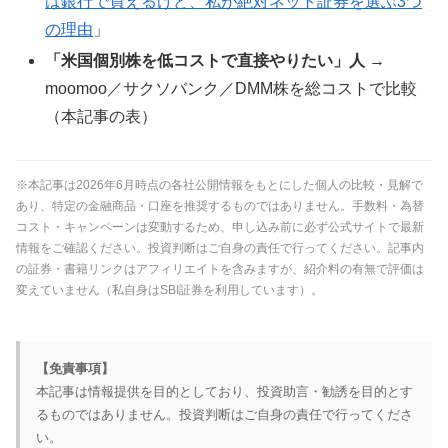
は銀行で買えるけど、私が絶対ネット証券を選ぶ3つ
の理由
」
「米国個別株を低コストで直接やりたい」人
→
moomoo／サクソバンク／DMM株を総コストで比較
（本記事の表）
※本記事は2026年6月時点の各社公開情報をもとにした個人の比較・見解で
あり、特定の金融商品・口座を推奨するものではありません。手数料・為替
コスト・キャンペーンは変動するため、申し込み前に必ず公式サイトで最新
情報をご確認ください。投資判断はご自身の責任で行ってください。記事内
の証券・書籍リンクはアフィリエイトを含みますが、紹介料の有無で評価は
変えていません（私自身はSBI証券を利用しています）。
【免責事項】
本記事は情報提供を目的としており、投資助言・勧誘を目的とす
るものではありません。投資判断はご自身の責任で行ってくださ
い。