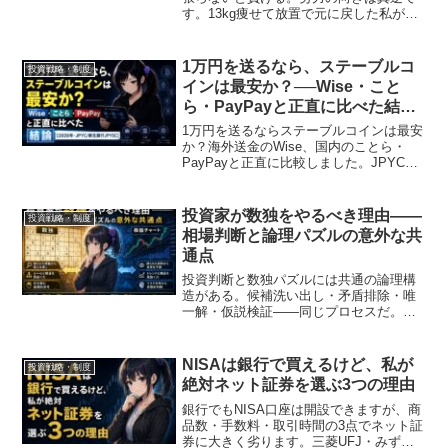
す。13kg痩せて放置で元に戻した私が、
複利と代謝の科学をもとに「意志ではな
く構造で戦う」方法を投資歴18年の視点
で解説。自動積立と習慣化の具体策まで
1万円を送るなら、ステーブルコ
投資戦略・制度
整理しました。
インは最安か？──Wise・こと
ら・PayPayと正直に比べた結論
【2026年・JPYC/新生銀行
1万円を送るならステーブルコインは最安
JPYSC】
か？海外送金のWise、国内のことら・
PayPayと正直に比較しました。JPYCや
新生銀行のJPYSCの違い、本当の使い
道、円に戻せる「出口の自由度」まで、
煽らず整理します。
投資家が数独をやるべき理由——
投資戦略・制度
相場判断と論理パズルの意外な共
通点
投資判断と数独パズルには共通の論理構
造がある。候補洗い出し・矛盾排除・唯
一解・仮説検証——同じプロセスだ。
2026年4月のトランプ関税ショックで実際
に動いた判断を数独に重ねて解説。論理
思考を鍛える具体的な方法を紹介しま
NISAは銀行で買えるけど、私が
投資戦略・制度
す。
絶対ネット証券を選ぶ3つの理由
銀行でもNISA口座は開設できますが、商
品数・手数料・取引時間の3点でネット証
券に大きく劣ります。三菱UFJ・みず