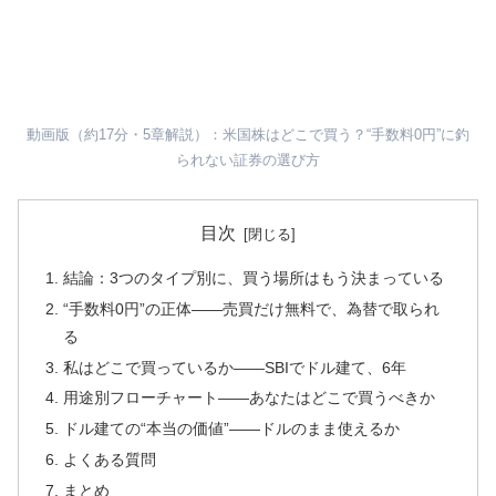
動画版（約17分・5章解説）：米国株はどこで買う？“手数料0円”に釣
られない証券の選び方
目次
結論：3つのタイプ別に、買う場所はもう決まっている
“手数料0円”の正体——売買だけ無料で、為替で取られ
る
私はどこで買っているか——SBIでドル建て、6年
用途別フローチャート——あなたはどこで買うべきか
ドル建ての“本当の価値”——ドルのまま使えるか
よくある質問
まとめ