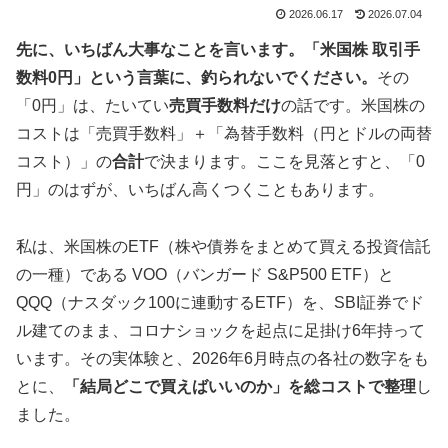
2026.06.17
2026.07.04
先に、いちばん大事なことを言います。「米国株 取引手
数料0円」という言葉に、釣られないでください。
その
「0円」は、たいてい
売買手数料だけ
の話です。米国株の
コストは「売買手数料」＋「為替手数料（円とドルの両替
コスト）」の
合計
で決まります。ここを見落とすと、「0
円」のはずが、いちばん高くつくこともあります。
私は、米国株のETF（株や債券をまとめて買える投資信託
の一種）である VOO（バンガード S&P500 ETF）と
QQQ（ナスダック100に連動するETF）を、SBI証券でド
ル建てのまま、コロナショックを起点に足掛け6年持って
います。その実体験と、2026年6月時点の各社の数字をも
とに、
「結局どこで買えばいいのか」を総コストで整理
し
ました。