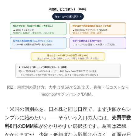
米国株、どこで買う？（2026）
何を・どの口座で買う？
NISAで投信・米国ETFを積む（大半の人）
特定口座で米国個別株を低コストで売買
→ SBI証券 / 楽天証券
→ moomoo / サクソバンク / DMM株
売買0円＋為替0円＝実質タダ。これが最強
“総コスト”で比較（売買＋為替）
日本株も米国個別株も1口座でシンプルに
世界中の個別株を直接やりたい
→ DMM株（米国株 売買0円・初心者向け）
→ サクソバンク証券（180か国・1.1万銘柄）
迷ったら：NISA枠でSBIか楽天（私もSBI）
ほとんどの人はこれで後悔しない。”0円”より自分の買い方で選ぶ
★ ドルのまま“使いたい”少数派は別ルート（後述）
SBI → SBI新生銀行へ米ドル出金 → ソニー銀行 Sony Bank WALLET でドル決済
「ドルで現金化して海外や買い物で使う」なら、証券より“出口”の設計が主役になる
図2：用途別の選び方。大半はNISAでSBI/楽天。直接・低コストなら
moomoo/サクソバンク/DMM。
「米国の個別株を、日本株と同じ口座で、まず少額からシ
ンプルに始めたい」——そういう入口の人には、
売買手数
料0円のDMM株
が分かりやすい選択肢です。為替は25銭
かかりますが、少額・低頻度なら影響は小さく、画面が日