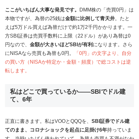
ここがいちばん大事な発見です。
DMM株の「売買0円」は
本物ですが、為替の25銭は
金額に比例して青天井
。たと
えば5万ドル買えば為替だけで約1万2千円かかります。一
方SBI証券は売買手数料に上限（22ドル）があり為替は0
円なので、
金額が大きいほどSBIが有利
になります。さら
にNISAなら売買も為替も0円。
「0円」の文字より、自分
の買い方（NISAか特定か・金額・頻度）で総コストは逆
転します。
私はどこで買っているか——SBIでドル建
て、6年
正直に書きます。私はVOOとQQQを、
SBI証券でドル建
てのまま、コロナショックを起点に足掛け6年
持っていま
す。当時いちばん使われていて、為替も売買も不満がなか