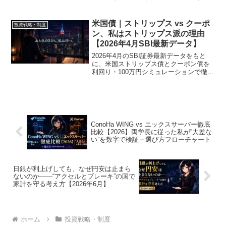
ほ・三井住友とSBI・楽天証券を徹底比較
し、最適な口座選びを解説します。
米国債｜ストリップス vs クーポ
投資戦略・制度
ン、私はストリップス派の理由
【2026年4月SBI最新データ】
2026年4月のSBI証券最新データをもと
に、米国ストリップス債とクーポン債を
利回り・100万円シミュレーションで徹底
比較。投資歴18年の著者がなぜストリッ
プス派なのか、なぜいまは買わないのか
を3つの根拠とともに解説します。
ConoHa WING vs エックスサーバー徹底
比較【2026】両学長に従った私が”大差な
い”を数字で検証＋選び方フローチャート
日銀が利上げしても、なぜ円安は止まら
ないのか——“アクセルとブレーキ”の国で
家計を守る考え方【2026年6月】
ホーム
投資戦略・制度