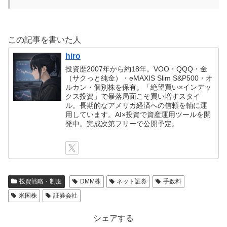
この記事を書いた人
hiro
投資歴2007年から約18年。VOO・QQQ・金
（サクっと純金）・eMAXIS Slim S&P500・オ
ルカン・個別株を保有。「絶望買い×インデッ
クス投資」で暴落局面こそ買い増すスタイ
ル。長期的なアメリカ経済への信頼を軸に運
用しています。AI×投資で資産運用ツールを開
発中。完成次第フリーで公開予定。
投資戦略・制度
DMM株
ネット証券
手数料
米国株
証券会社
シェアする