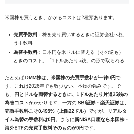
米国株を買うとき、かかるコストは2種類あります。
売買手数料
：株を売り買いするときに証券会社へ払
う手数料
為替手数料
：日本円を米ドルに替える（その逆も）
ときのコスト。「1ドルあたり○銭」の形で取られる
たとえば
DMM株は、米国株の売買手数料が一律0円
で
す。これは2026年でも数少ない、本物の強みです。で
も、
円とドルを両替するときに、1ドルあたり片道25銭の
為替コスト
がかかります。一方の
SBI証券・楽天証券は、
売買手数料こそ0.495%（上限22ドル）ですが、リアルタ
イム為替の手数料は0円
。さらに
新NISA口座なら米国株・
海外ETFの売買手数料そのものが0円
です。