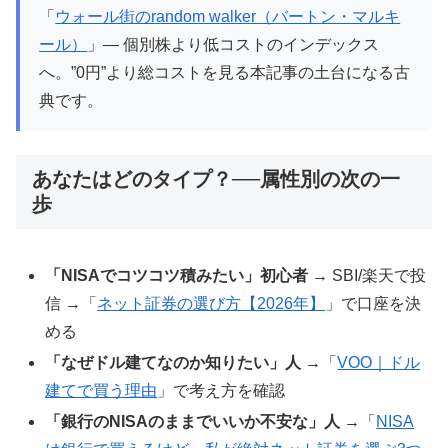
「
ウォール街のrandom walker（バートン・マルキ
ール）
」— 個別株より低コストのインデックス
へ。”0円”より総コストを見る本記事の土台になる古
典です。
あなたはどのタイプ？──属性別の次の一
歩
「NISAでコツコツ積みたい」初心者
→ SBI/楽天で投
信 →「
ネット証券の選び方【2026年】
」で口座を決
める
「なぜドル建てなのか知りたい」人
→「
VOO｜ドル
建てで買う理由
」で考え方を確認
「銀行のNISAのままでいいか不安な」人
→「
NISA