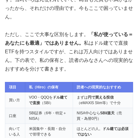
ったから、それだけの理由です。今もここで困っていませ
ん。
ただし、ここで大事な区別をします。
「私が使っている＝
あなたにも最適」ではありません。
私はドル建てで直接
ETFを持つスタイルですが、これは万人向けではありませ
ん。下の表で、私の保有と、読者のみなさんへの現実的な
おすすめを分けて書きます。
項目
私（Hiro）の保有
読者への現実的なおすすめ
VOO・QQQを
ドル建て
まずは
円で買える投信
買い方
で直接
（SBI）
（eMAXIS Slim等）で十分
SBI証券（6年・特定＋
NISA中心なら
SBI/楽天
（売
口座
NISA）
買・為替0円）
向いて
米国集中・長期・自分
ほとんどの人。
ドル建ては必須
いる人
で管理できる
ではない