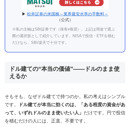
▶
松井証券の米国株～業界最安水準の手数料～
（公式）
※私の主軸はSBI証券です（保有≠推奨）。上記は用途で選ぶ
際の選択肢として紹介しています。NISAで投信・ETFを積む
だけなら、SBI/楽天で十分です。
ドル建ての“本当の価値”——ドルのまま使
えるか
そもそも、なぜドル建てで持つのか。私の考えはシンプル
です。
ドル建てが本当に効くのは、「ある程度の資金があ
って、いずれドルのまま使いたい人」
だけです。円で投信
を積むだけの人には、正直、不要です。