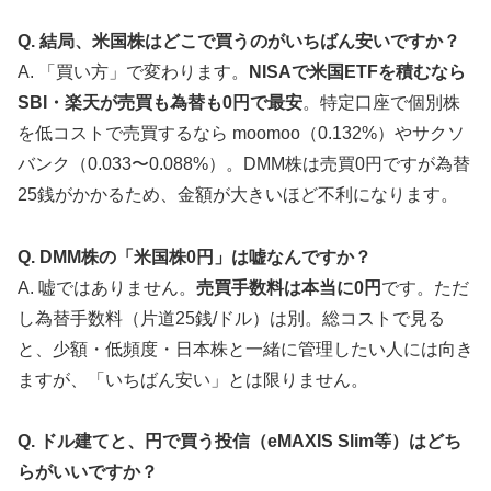
Q. 結局、米国株はどこで買うのがいちばん安いですか？
A. 「買い方」で変わります。
NISAで米国ETFを積むなら
SBI・楽天が売買も為替も0円で最安
。特定口座で個別株
を低コストで売買するなら moomoo（0.132%）やサクソ
バンク（0.033〜0.088%）。DMM株は売買0円ですが為替
25銭がかかるため、金額が大きいほど不利になります。
Q. DMM株の「米国株0円」は嘘なんですか？
A. 嘘ではありません。
売買手数料は本当に0円
です。ただ
し為替手数料（片道25銭/ドル）は別。総コストで見る
と、少額・低頻度・日本株と一緒に管理したい人には向き
ますが、「いちばん安い」とは限りません。
Q. ドル建てと、円で買う投信（eMAXIS Slim等）はどち
らがいいですか？