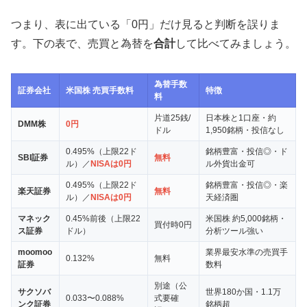
つまり、表に出ている「0円」だけ見ると判断を誤りま
す。下の表で、売買と為替を
合計
して比べてみましょう。
為替手数
証券会社
米国株 売買手数料
特徴
料
片道25銭/
日本株と1口座・約
DMM株
0円
ドル
1,950銘柄・投信なし
0.495%（上限22ド
銘柄豊富・投信◎・ド
SBI証券
無料
ル）／
NISAは0円
ル外貨出金可
0.495%（上限22ド
銘柄豊富・投信◎・楽
楽天証券
無料
ル）／
NISAは0円
天経済圏
マネック
0.45%前後（上限22
米国株 約5,000銘柄・
買付時0円
ス証券
ドル）
分析ツール強い
moomoo
業界最安水準の売買手
0.132%
無料
証券
数料
別途（公
サクソバ
世界180か国・1.1万
0.033〜0.088%
式要確
ンク証券
銘柄超