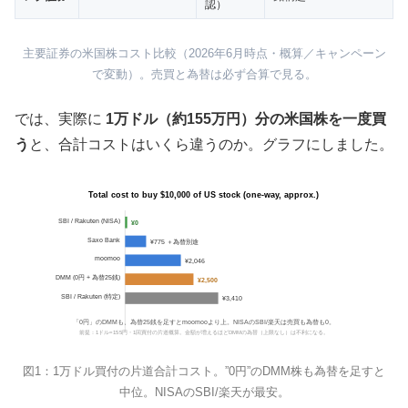
認）
主要証券の米国株コスト比較（2026年6月時点・概算／キャンペーン
で変動）。売買と為替は必ず合算で見る。
では、実際に
1万ドル（約155万円）分の米国株を一度買
う
と、合計コストはいくら違うのか。グラフにしました。
Total cost to buy $10,000 of US stock (one-way, approx.)
SBI / Rakuten (NISA)
¥0
Saxo Bank
¥775 ＋為替別途
moomoo
¥2,046
DMM (0円 + 為替25銭)
¥2,500
SBI / Rakuten (特定)
¥3,410
「0円」のDMMも、為替25銭を足すとmoomooより上。NISAのSBI/楽天は売買も為替も0。
前提：1ドル=155円・1回買付の片道概算。金額が増えるほどDMMの為替（上限なし）は不利になる。
図1：1万ドル買付の片道合計コスト。”0円”のDMM株も為替を足すと
中位。NISAのSBI/楽天が最安。