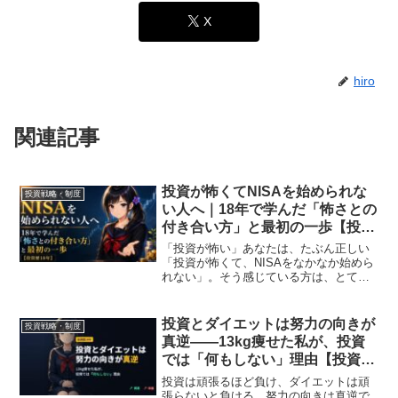
X
hiro
関連記事
投資が怖くてNISAを始められな
投資戦略・制度
い人へ｜18年で学んだ「怖さとの
付き合い方」と最初の一歩【投資
歴18年】
「投資が怖い」あなたは、たぶん正しい
「投資が怖くて、NISAをなかなか始めら
れない」。そう感じている方は、とても
多いのではないでしょうか。先に、いち
ばん伝えたいことを言います。その「怖
い」という感覚は、間違っていません。
投資とダイエットは努力の向きが
投資戦略・制度
むしろ正しいのです。...
真逆——13kg痩せた私が、投資
では「何もしない」理由【投資歴
18年】
投資は頑張るほど負け、ダイエットは頑
張らないと負ける。努力の向きは真逆で