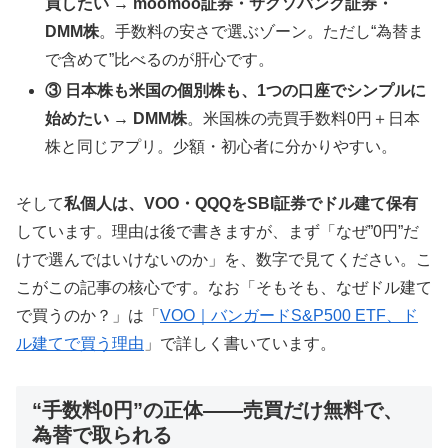
買したい → moomoo証券・サクソバンク証券・
DMM株
。手数料の安さで選ぶゾーン。ただし“為替ま
で含めて”比べるのが肝心です。
③ 日本株も米国の個別株も、1つの口座でシンプルに
始めたい → DMM株
。米国株の売買手数料0円＋日本
株と同じアプリ。少額・初心者に分かりやすい。
そして
私個人は、VOO・QQQをSBI証券でドル建て保有
しています。理由は後で書きますが、まず「なぜ”0円”だ
けで選んではいけないのか」を、数字で見てください。こ
こがこの記事の核心です。なお「そもそも、なぜドル建て
で買うのか？」は「
VOO｜バンガードS&P500 ETF、ド
ル建てで買う理由
」で詳しく書いています。
“手数料0円”の正体——売買だけ無料で、
為替で取られる