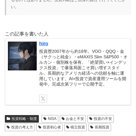
い。
この記事を書いた人
hiro
投資歴2007年から約18年。VOO・QQQ・金
（サクっと純金）・eMAXIS Slim S&P500・オ
ルカン・個別株を保有。「絶望買い×インデッ
クス投資」で暴落局面こそ買い増すスタイ
ル。長期的なアメリカ経済への信頼を軸に運
用しています。AI×投資で資産運用ツールを開
発中。完成次第フリーで公開予定。
投資戦略・制度
NISA
お金と不安
投資の不安
投資の考え方
投資初心者
積立投資
長期投資