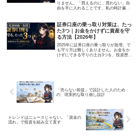
りません。「買えるのに、買わない」自
由を手に入れることです。私の時計遍歴
とパテック ノーチラスを題材に、ゴール
の決め方を投資歴18年の視点で整理しま
す。
証券口座の乗っ取り対策は、たっ
投資戦略・制度
た3つ｜お金をかけずに資産を守
る方法【2026年】
2025年に証券口座の乗っ取りが急増。で
も守り方は難しくありません。お金をか
けずにできる守りの土台3つを、投資歴18
年の私が解説します。有料セキュリティ
ソフトは不要です。
「売らない前提」で設計した人のため
の、現実的な取り崩し設計
トレンドはニュースじゃない。「資金の
流れ」で投資を組み立て直す