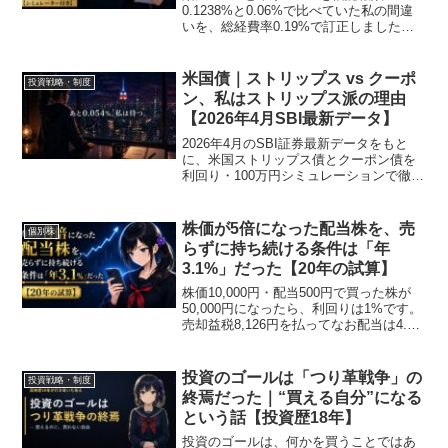
ュレーター付き】
0.1238%と0.06%で比べていた私の間違
いを、総経費率0.19%で訂正しました。
NISAなら買付手数料は0円で分岐は約1.3
年、特定口座なら上限22ドルが効いて100
万円で約3.8年です。
米国債｜ストリップス vs クーポ
投資戦略・制度
ン、私はストリップス派の理由
【2026年4月SBI最新データ】
2026年4月のSBI証券最新データをもと
に、米国ストリップス債とクーポン債を
利回り・100万円シミュレーションで徹底
比較。投資歴18年の著者がなぜストリッ
プス派なのか、なぜいまは買わないのか
を3つの根拠とともに解説します。
株価が5倍になった配当株を、売
個別株
らずに持ち続ける条件は「年
3.1%」だった【20年の試算】
株価10,000円・配当500円で買った株が
50,000円になったら、利回りは1%です。
売却益税8,126円を払ってなお配当は4.19
倍。持ち続けるのに必要な成長率を20年
で試算し、取得利回りという指標の正体
を書きました。
投資のゴールは「つり革戦争」の
投資戦略・制度
終焉だった｜“買える自分”になる
という話【投資歴18年】
投資のゴールは、何かを買うことではあ