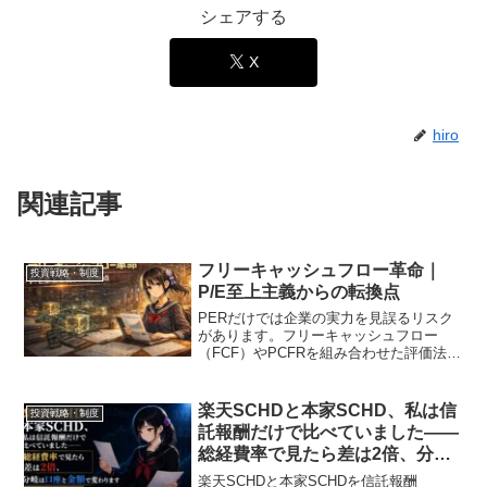
シェアする
X
hiro
関連記事
フリーキャッシュフロー革命｜
投資戦略・制度
P/E至上主義からの転換点
PERだけでは企業の実力を見誤るリスク
があります。フリーキャッシュフロー
（FCF）やPCFRを組み合わせた評価法
と、2026年の日米バリュエーション比較
を解説します。
楽天SCHDと本家SCHD、私は信
投資戦略・制度
託報酬だけで比べていました——
総経費率で見たら差は2倍、分岐
は口座と金額で変わります【シミ
楽天SCHDと本家SCHDを信託報酬