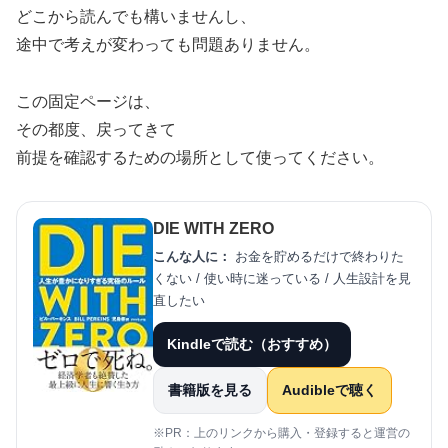
どこから読んでも構いませんし、
途中で考えが変わっても問題ありません。
この固定ページは、
その都度、戻ってきて
前提を確認するための場所として使ってください。
DIE WITH ZERO
こんな人に：
お金を貯めるだけで終わりた
くない / 使い時に迷っている / 人生設計を見
直したい
Kindleで読む（おすすめ）
書籍版を見る
Audibleで聴く
※PR：上のリンクから購入・登録すると運営の