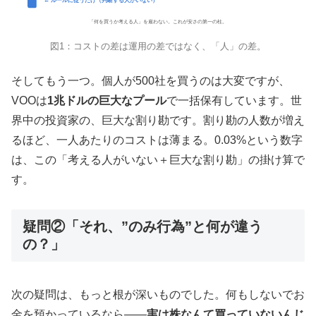
← ルールに従うだけ（判断する人がいない）
「何を買うか考える人」を雇わない。これが安さの第一の柱。
図1：コストの差は運用の差ではなく、「人」の差。
そしてもう一つ。個人が500社を買うのは大変ですが、
VOOは
1兆ドルの巨大なプール
で一括保有しています。世
界中の投資家の、巨大な割り勘です。割り勘の人数が増え
るほど、一人あたりのコストは薄まる。0.03%という数字
は、この「考える人がいない＋巨大な割り勘」の掛け算で
す。
疑問②「それ、”のみ行為”と何が違う
の？」
次の疑問は、もっと根が深いものでした。何もしないでお
金を預かっているなら——
実は株なんて買っていないんじ