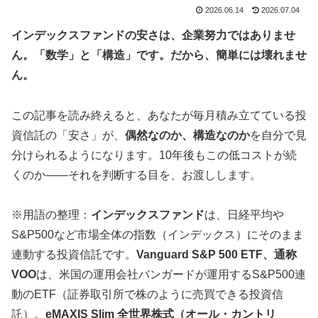
2026.06.14
2026.07.04
インデックスファンドの安さは、企業努力ではありませ
ん。「数学」と「構造」です。だから、簡単には壊れませ
ん。
この記事を読み終えると、あなたが毎月積み立てている投
資信託の「安さ」が、
偶然なのか、構造なのか
を自分で見
分けられるようになります。10年後もこの低コストが続
くのか——それを判断する目を、お渡しします。
※用語の整理：
インデックスファンド
は、日経平均や
S&P500など市場全体の指数（インデックス）にそのまま
連動する投資信託です。
Vanguard S&P 500 ETF、通称
VOO
は、米国の運用会社バンガードが運用するS&P500連
動のETF（証券取引所で株のように売買できる投資信
託）。
eMAXIS Slim 全世界株式（オール・カントリ