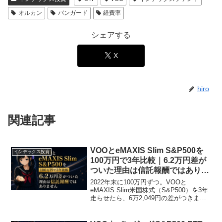
オルカン
バンガード
経費率
シェアする
X
hiro
関連記事
VOOとeMAXIS Slim S&P500を
インデックス投資
100万円で3年比較｜6.2万円差が
ついた理由は信託報酬ではありま
せん
2022年末に100万円ずつ。VOOと
eMAXIS Slim米国株式（S&P500）を3年
走らせたら、6万2,049円の差がつきまし
た。差を作ったのは信託報酬ではありま
せん。実データで4つに分解します。