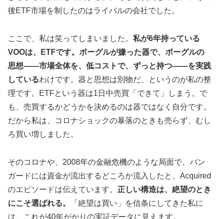
後ETF市場を制したのはライバルの会社でした。
ここで、私は笑ってしまいました。
私が6年持っている
VOOは、ETFです。ボーグルが嫌った器で、ボーグルの
思想——市場全体を、低コストで、ずっと持つ——を実践
している
わけです。器と思想は別物だ、というのが私の整
理です。ETFという器は1日中売買「できて」しまう。で
も、売買するかどうかを決めるのは器ではなく自分です。
だから私は、コロナショックの暴落のときも売らず、むし
ろ買い増しました。
そのコロナや、2008年の金融危機のような局面で、バン
ガードには資金が流出するどころか流入したと、Acquired
のエピソードは伝えています。
正しい構造は、絶望のとき
にこそ選ばれる。
「絶望は買い」を信条にしてきた私に
は、これが40年がかりの実証データに見えます。