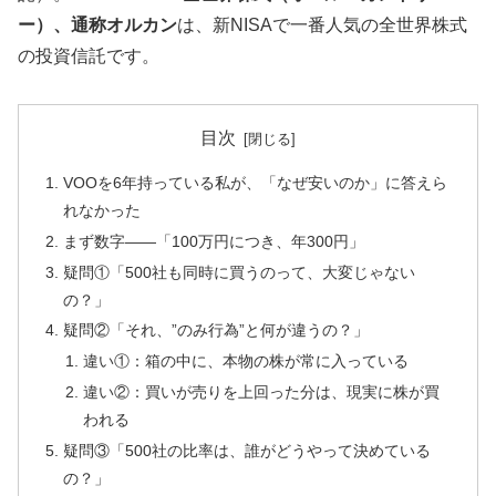
ー）、通称オルカン
は、新NISAで一番人気の全世界株式
の投資信託です。
目次
VOOを6年持っている私が、「なぜ安いのか」に答えら
れなかった
まず数字——「100万円につき、年300円」
疑問①「500社も同時に買うのって、大変じゃない
の？」
疑問②「それ、”のみ行為”と何が違うの？」
違い①：箱の中に、本物の株が常に入っている
違い②：買いが売りを上回った分は、現実に株が買
われる
疑問③「500社の比率は、誰がどうやって決めている
の？」