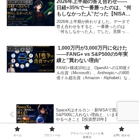
2026年上半期の答え合わせ——
インデックス投資
す。
日経+35%で一番勝ったのは、“何
もしなかった人”だった【NISA・
オルカン】
2026年上半期が終わりました。データで
答え合わせをすると、一番勝ったのは
「何もしなかった人」でした。見限った
人・急落で売った人・高値を待った人
が、そろって積立放置に負けた半年を、
数字で振り返ります。
1,000万円が3,000万円に化けた
インデックス投資
——FANG+ vs S&P500の5年実
績と”買わない理由”
FANG+構成10社は、OpenAIへの130億ド
ル出資（Microsoft）、Anthropicへの800
億ドル超出資（Amazon・Alphabet）な
ど、AI戦争の主要出資者そのもの。信託
報酬0.78%の重さと、過去5年の年率約
25%実績、eMAXIS NASDAQ100との徹
底比較で「買うべきか」を完全解説。
SpaceXはオルカン・新NISAで買える？
S&P500に入れない理由と、いま本当に
やるべきこと【投資歴18年】
プライバシーポリシーと免
ホーム
プロフィール
お問い合わせ
ETFと投資信託、どっちが正解？——発
責事項