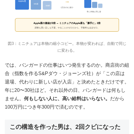
→
Apple屋
MS屋
…500軒
1万分の1に縮小
常に本物と同じ姿
Apple屋の価値が2倍 → ミニチュアのApple屋も「勝手に」2倍
調整も買い足しも不要。やることがゼロだから、手数料もほぼゼロ。
図3：ミニチュアは本物の縮小コピー。本物が変われば、自動で同じ
に変わる。
では、バンガードの仕事はいつ発生するのか。商店街の組
合（指数を作るS&Pダウ・ジョーンズ社）が「この店は
退場、代わりに新しい店が入店」と決めたときだけです。
年に20〜30社ほど。それ以外の日、バンガードは何もし
ません。
何もしない人に、高い給料はいらない。
だから
100万円につき年300円で済むのです。
この構造を作った男は、2回クビになった