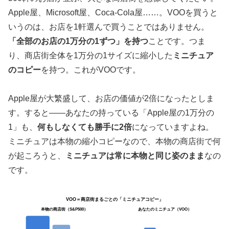
Apple屋、Microsoft屋、Coca-Cola屋……。VOOを買うと
いうのは、お店を1軒選んで買うことではありません。
「全部のお店の1万分の1ずつ」を持つ
ことです。つま
り、商店街全体を1万分の1サイズに縮小した
ミニチュア
のコピー
を持つ。これがVOOです。
Apple屋が大繁盛して、お店の価値が2倍になったとしま
す。すると——あなたの持っている「Apple屋の1万分の
1」も、
何もしなくても勝手に2倍
になっていますよね。
ミニチュアは本物の縮小コピーなので、本物の商店街で何
が起ころうと、
ミニチュアは常に本物と同じ姿のまま
なの
です。
VOO＝商店街まるごとの「ミニチュアコピー」
本物の商店街（S&P500）
あなたのミニチュア（VOO）