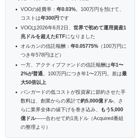
VOOの経費率：
年0.03%
。100万円を預けて、
コストは
年300円
です
VOOは2026年6月2日、
世界で初めて運用資産1
兆ドルを超えたETF
になりました
オルカンの信託報酬：
年0.05775%
（100万円に
つき年578円ほど）
一方、アクティブファンドの信託報酬は
年1〜
2%が普通
。100万円につき年1〜2万円。差は
最
大50倍以上
バンガードの低コストが投資家に節約させた手
数料は、創業からの累計で
約5,000億ドル
。さ
らに業界全体の値下げを巻き込み、
もう5,000
億ドル
——合わせて約1兆ドル（Acquired番組
の整理より）