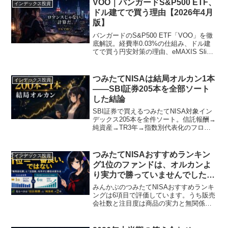
VOO｜バンガードS&P500 ETF、
インデックス投資
ドル建てで買う理由【2026年4月
版】
バンガードのS&P500 ETF「VOO」を徹
底解説。経費率0.03%の仕組み、ドル建
てで買う円安対策の理由、eMAXIS Slim
S&P500・オルカンとの違い、二重課税や
新NISAでの活用法まで網羅。
つみたてNISAは結局オルカン1本
インデックス投資
——SBI証券205本を全部ソート
した結論
SBI証券で買えるつみたてNISA対象イン
デックス205本を全件ソート。信託報酬→
純資産→TR3年→指数別代表化のフロー
で6本に集約、最終的に「オルカン1本」
が最適解になる根拠をデータとグラフで
開示する。
つみたてNISAおすすめランキン
インデックス投資
グ1位のファンドは、オルカンよ
り実力で勝っていませんでした
——6項目の評価軸を分解して分
みんかぶのつみたてNISAおすすめランキ
かったこと
ングは6項目で評価しています。うち販売
会社数と注目度は商品の実力と無関係で
す。1位のたわら全世界とオルカンを実力
4項目で比較し、並べ替えた結果と、見る
べき2つの列を投資歴18年の私が解説しま