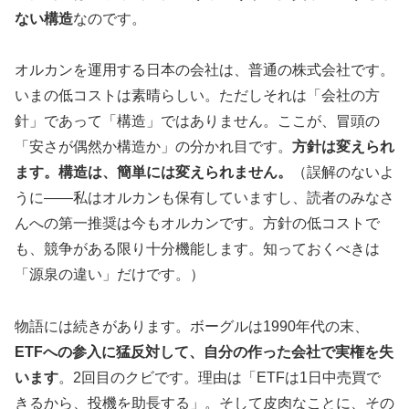
ない構造
なのです。
オルカンを運用する日本の会社は、普通の株式会社です。
いまの低コストは素晴らしい。ただしそれは「会社の方
針」であって「構造」ではありません。ここが、冒頭の
「安さが偶然か構造か」の分かれ目です。
方針は変えられ
ます。構造は、簡単には変えられません。
（誤解のないよ
うに——私はオルカンも保有していますし、読者のみなさ
んへの第一推奨は今もオルカンです。方針の低コストで
も、競争がある限り十分機能します。知っておくべきは
「源泉の違い」だけです。）
物語には続きがあります。ボーグルは1990年代の末、
ETFへの参入に猛反対して、自分の作った会社で実権を失
います
。2回目のクビです。理由は「ETFは1日中売買で
きるから、投機を助長する」。そして皮肉なことに、その