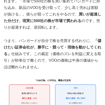
れます。「市場で500社の株を買い集めてバンガードに持
ち込み、新品のVOOを受け取って、少し高く売れば差額
が抜ける」。彼らが競ってこれをやるので、
買いが超過し
た分だけ、現実に500社の株が市場で買われる
のです。売
りが超過すれば、逆回転します。
つまり、バンガードが自分で株を売買する代わりに、
「儲
けたい証券会社が、勝手に・競って・現物を動かしてくれ
る」
仕組みです。この裁定（価格のズレを利益に変える取
引）が秒単位で働くので、VOOの価格は中身の価値から
ほぼ離れられません。
「のみ行為」とVOOは、構造が正反対
のみ行為
VOO
帳簿の数字だけ 📒
500社の株の現物 📦
裏付け資産：ゼロ
裏付け資産：常に100%
業者が飛んだら終わり
第三者機関が保管