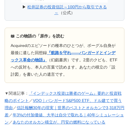
▶
松井証券の投資信託～100円から取引できる
～
（公式）
📖 この物語の「原作」を読む
Acquiredのエピソードの種本のひとつが、ボーグル自身が
最後に遺した回想録
『航路を守れ——バンガードとインデ
ックス革命の物語』
（幻戯書房）です。2度のクビも、ETF
への反対も、本人の言葉で読めます。あなたの積立の「設
計図」を書いた人の遺言です。
▼関連記事：
『インデックス投資は勝者のゲーム』要約と投資戦
略のポイント
／
VOO｜バンガードS&P500 ETF、ドル建てで買う
理由
／
信託報酬30年の現実｜世界のベストとオルカンで3,318万円
差
／
年3%の付加価値、大半は自分で取れる｜40年シミュレーショ
ン
／
あなたのオルカン積立が、円安の燃料になっている