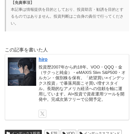
【免責事項】
本記事は情報提供を目的としており、投資助言・勧誘を目的とす
るものではありません。投資判断はご自身の責任で行ってくださ
い。
この記事を書いた人
hiro
投資歴2007年から約18年。VOO・QQQ・金
（サクっと純金）・eMAXIS Slim S&P500・オ
ルカン・個別株を保有。「絶望買い×インデッ
クス投資」で暴落局面こそ買い増すスタイ
ル。長期的なアメリカ経済への信頼を軸に運
用しています。AI×投資で資産運用ツールを開
発中。完成次第フリーで公開予定。
インデックス投資
ETF
VOO
インデックスファンド