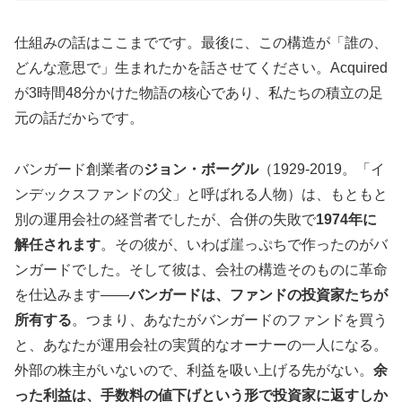
仕組みの話はここまでです。最後に、この構造が「誰の、
どんな意思で」生まれたかを話させてください。Acquired
が3時間48分かけた物語の核心であり、私たちの積立の足
元の話だからです。
バンガード創業者の
ジョン・ボーグル
（1929-2019。「イ
ンデックスファンドの父」と呼ばれる人物）は、もともと
別の運用会社の経営者でしたが、合併の失敗で
1974年に
解任されます
。その彼が、いわば崖っぷちで作ったのがバ
ンガードでした。そして彼は、会社の構造そのものに革命
を仕込みます——
バンガードは、ファンドの投資家たちが
所有する
。つまり、あなたがバンガードのファンドを買う
と、あなたが運用会社の実質的なオーナーの一人になる。
外部の株主がいないので、利益を吸い上げる先がない。
余
った利益は、手数料の値下げという形で投資家に返すしか