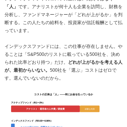
「人」
です。アナリストが何十人も企業を訪問し、財務を
分析し、ファンドマネージャーが「どれが上がるか」を判
断する。この人たちの給料を、投資家が信託報酬として払
っています。
インデックスファンドには、この仕事が存在しません。や
ることは「S&P500のリストに載っている500社を、決め
られた比率どおり持つ」だけ。
どれが上がるかを考える人
が、最初からいない。
500社を「選ぶ」コストはゼロで
す。選んでいないのだから。
コストの正体は「人」——何にお金を払っているか
アクティブファンド（年1〜2%）
アナリスト・運用者の人件費／調査費
頻繁な売買
インデックスファンド（年0.03〜0.06%）