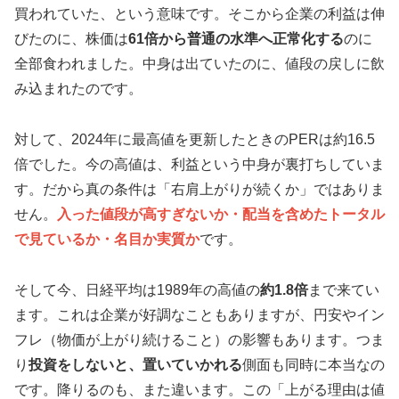
買われていた、という意味です。そこから企業の利益は伸
びたのに、株価は
61倍から普通の水準へ正常化する
のに
全部食われました。中身は出ていたのに、値段の戻しに飲
み込まれたのです。
対して、2024年に最高値を更新したときのPERは約16.5
倍でした。今の高値は、利益という中身が裏打ちしていま
す。だから真の条件は「右肩上がりが続くか」ではありま
せん。
入った値段が高すぎないか・配当を含めたトータル
で見ているか・名目か実質か
です。
そして今、日経平均は1989年の高値の
約1.8倍
まで来てい
ます。これは企業が好調なこともありますが、円安やイン
フレ（物価が上がり続けること）の影響もあります。つま
り
投資をしないと、置いていかれる
側面も同時に本当なの
です。降りるのも、また違います。この「上がる理由は値