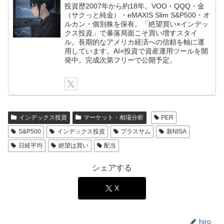
投資歴2007年から約18年。VOO・QQQ・金
（サクっと純金）・eMAXIS Slim S&P500・オ
ルカン・個別株を保有。「絶望買い×インデッ
クス投資」で暴落局面こそ買い増すスタイ
ル。長期的なアメリカ経済への信頼を軸に運
用しています。AI×投資で資産運用ツールを開
発中。完成次第フリーで公開予定。
インデックス投資
マーケット・相場分析
PER
S&P500
インデックス投資
プラスサム
新NISA
日経平均
絶望は買い
配当
シェアする
X
hiro