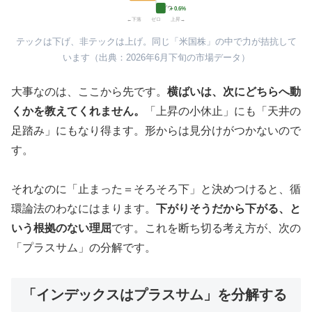
ダウ
＋0.6%
←下落 ゼロ 上昇→
テックは下げ、非テックは上げ。同じ「米国株」の中で力が拮抗して
います（出典：2026年6月下旬の市場データ）
大事なのは、ここから先です。
横ばいは、次にどちらへ動
くかを教えてくれません。
「上昇の小休止」にも「天井の
足踏み」にもなり得ます。形からは見分けがつかないので
す。
それなのに「止まった＝そろそろ下」と決めつけると、循
環論法のわなにはまります。
下がりそうだから下がる、と
いう根拠のない理屈
です。これを断ち切る考え方が、次の
「プラスサム」の分解です。
「インデックスはプラスサム」を分解する