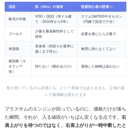
項目
私（Hiro）の保有
投資初心者の読者へ
VOO・QQQ（米ドル建
スリムS&P500やオルカン
株式の中核
て・2020年から6年）
（円建て投信で十分）
少量を暴落耐性枠として
ゴールド
必要を感じたら少量で
保有
未保有（利回りが基準に
米国債
無理に持たなくてよい
届くまで待ち）
個別株（キ
オクシア
持たない（眺めるだけ）
過熱した銘柄は追わない
等）
私が買っているから読者にも、という意味ではありません。立場の違
いで最適解は変わります
プラスサムのエンジンが回っているのに、価格だけが落ち
た瞬間。それが、入る値段がいちばん安くなる点です。
右
肩上がりを待つのではなく、右肩上がりが一時中断したと