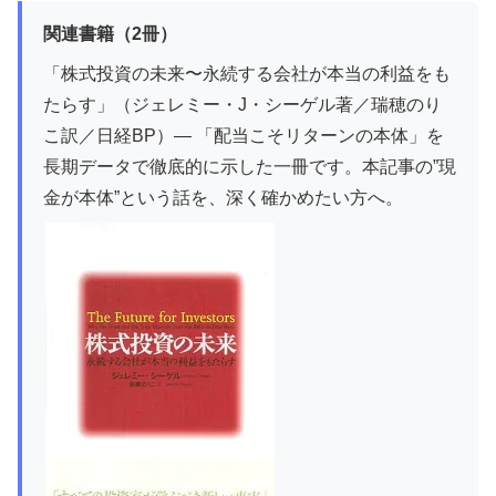
関連書籍（2冊）
「株式投資の未来〜永続する会社が本当の利益をも
たらす」（ジェレミー・J・シーゲル著／瑞穂のり
こ訳／日経BP）— 「配当こそリターンの本体」を
長期データで徹底的に示した一冊です。本記事の”現
金が本体”という話を、深く確かめたい方へ。