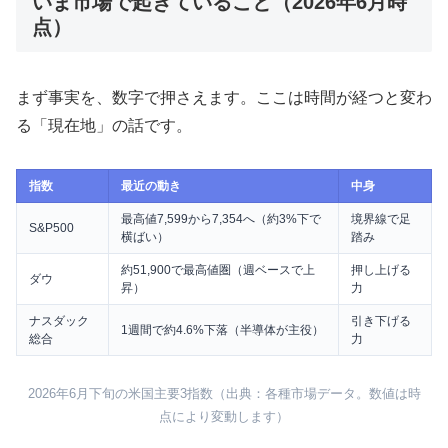
いま市場で起きていること（2026年6月時
点）
まず事実を、数字で押さえます。ここは時間が経つと変わ
る「現在地」の話です。
指数
最近の動き
中身
最高値7,599から7,354へ（約3%下で
境界線で足
S&P500
横ばい）
踏み
約51,900で最高値圏（週ベースで上
押し上げる
ダウ
昇）
力
ナスダック
引き下げる
1週間で約4.6%下落（半導体が主役）
総合
力
2026年6月下旬の米国主要3指数（出典：各種市場データ。数値は時
点により変動します）