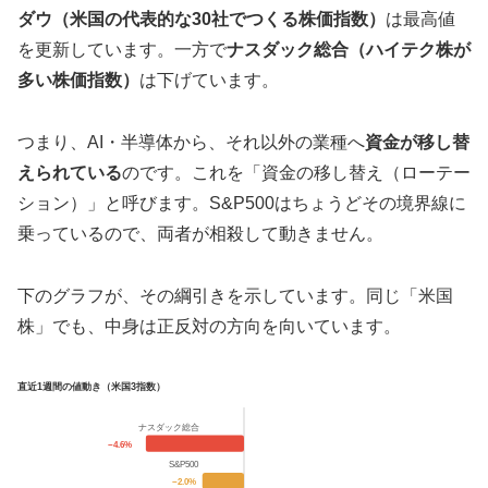
ダウ（米国の代表的な30社でつくる株価指数）
は最高値
を更新しています。一方で
ナスダック総合（ハイテク株が
多い株価指数）
は下げています。
つまり、AI・半導体から、それ以外の業種へ
資金が移し替
えられている
のです。これを「資金の移し替え（ローテー
ション）」と呼びます。S&P500はちょうどその境界線に
乗っているので、両者が相殺して動きません。
下のグラフが、その綱引きを示しています。同じ「米国
株」でも、中身は正反対の方向を向いています。
直近1週間の値動き（米国3指数）
ナスダック総合
−4.6%
S&P500
−2.0%