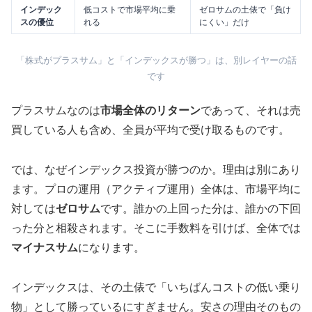
インデック
低コストで市場平均に乗
ゼロサムの土俵で「負け
スの優位
れる
にくい」だけ
「株式がプラスサム」と「インデックスが勝つ」は、別レイヤーの話
です
プラスサムなのは
市場全体のリターン
であって、それは売
買している人も含め、全員が平均で受け取るものです。
では、なぜインデックス投資が勝つのか。理由は別にあり
ます。プロの運用（アクティブ運用）全体は、市場平均に
対しては
ゼロサム
です。誰かの上回った分は、誰かの下回
った分と相殺されます。そこに手数料を引けば、全体では
マイナスサム
になります。
インデックスは、その土俵で「いちばんコストの低い乗り
物」として勝っているにすぎません。安さの理由そのもの