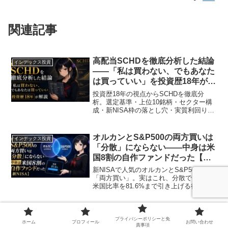
関連記事
高配当SCHDを徹底分析した結論
インデックス投資
——「私は買わない、でもあなた
は買っていい」を投資歴18年が解
説【楽天SCHD積立シミュレータ
投資歴18年の視点からSCHDを徹底分
ー付き】
析。選定基準・上位10銘柄・セクター構
成・新NISA枠の落とし穴・実質利回り
3.0〜3.1%の計算根拠まで、数字と構造で
解説します。
オルカンとS&P500の両方買いは
インデックス投資
「分散」にならない——中身は米
国8割の自作ファンドだった【新
NISA】
新NISAで人気のオルカンとS&P500の
「両方買い」。実はこれ、分散ではなく
米国比率を81.6%まで引き上げる行為で
す。2つのファンドの中身を図解し、後悔
しない3つの選び方を投資歴18年の視点で
整理しました。
あなたのオルカン積立が、円安の
マーケット・相場分析
プライバシーポリシーと免
燃料になっている——国民59兆円
ホーム
プロフィール
お問い合わせ
責事項