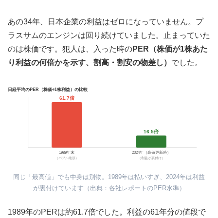
あの34年、日本企業の利益はゼロになっていません。プ
ラスサムのエンジンは回り続けていました。止まっていた
のは株価です。犯人は、入った時の
PER（株価が1株あた
り利益の何倍かを示す、割高・割安の物差し）
でした。
日経平均のPER（株価÷1株利益）の比較
61.7倍
16.5倍
1989年末
2024年（高値更新時）
（バブル絶頂）
（利益が裏付け）
同じ「最高値」でも中身は別物。1989年は払いすぎ、2024年は利益
が裏付けています（出典：各社レポートのPER水準）
1989年のPERは約61.7倍でした。利益の61年分の値段で