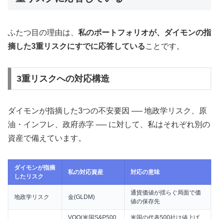
ふたつ目の理由は、
私のポートフォリオが、ダイモンの指
摘した3重リスクにすでに応答している
ことです。
3重リスクへの対応構造
ダイモンが指摘した3つの不安要因 ── 地政学リスク、原
油・インフレ、政府赤字 ── に対して、私はそれぞれ別の
資産で備えています。
ダイモンが指摘
私の対応資産
対応の意味
したリスク
通貨価値が揺らぐ局面で価
地政学リスク
金(GLDM)
値の保存先
VOO(米国S&P500
米国の代表500社は値上げ