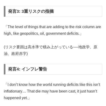
発言3: 3重リスクの指摘
「The level of things that are adding to the risk column are
high, like geopolitics, oil, government deficits.」
(リスク要因は高水準で積み上がっている──地政学、原
油、政府赤字)
発言4: インフレ警告
「I don’t know how the world running deficits like this isn’t
inflationary… That die may have been cast, it just hasn’t
happened yet.」