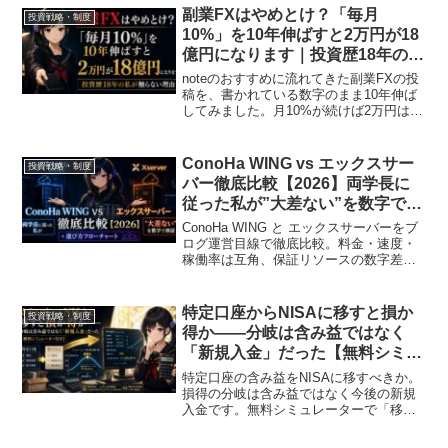
副業FXはやめとけ？「毎月
投資戦略・制度
10%」を10年伸ばすと2万円が18
億円になります｜投資歴18年の私
が触らない理由
noteのおすすめに流れてきた副業FXの投
稿を、書かれている数字のまま10年伸ば
してみました。月10%が続けば2万円は18
億円です。投資歴18年でFXに一度も触っ
ていない私が、触らない理由と、見分け
る3つの質問を書きました。
ConoHa WING vs エックスサー
投資戦略・制度
バー徹底比較【2026】両学長に
従った私が”大差ない”を数字で検
証＋選び方フローチャート
ConoHa WING と エックスサーバーをブ
ログ運営目線で徹底比較。料金・速度・
稼働率は互角、保証リソースの数字差、
サーバーの4種類とGPUの世界、用途別フ
ローチャートまで。投資の攻めのエンジ
ンとしての副業ブログ視点で解説しま
特定口座からNISAに移すと損か
投資戦略・制度
す。
得か——分岐は含み益ではなく
「新規入金」だった【無料シミュ
レーター付き】
特定口座の含み益をNISAに移すべきか。
損得の分岐は含み益ではなく今後の新規
入金です。無料シミュレーターで「移さ
ない・一部だけ・全部」の最適解と勝率
を計算できます。移すなら下げ局面で刻