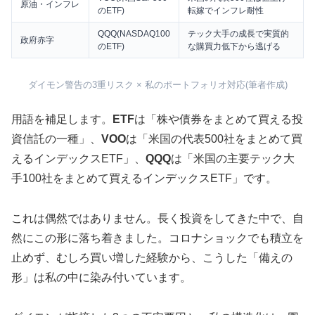
原油・インフレ
のETF)
転嫁でインフレ耐性
QQQ(NASDAQ100
テック大手の成長で実質的
政府赤字
のETF)
な購買力低下から逃げる
ダイモン警告の3重リスク × 私のポートフォリオ対応(筆者作成)
用語を補足します。
ETF
は「株や債券をまとめて買える投
資信託の一種」、
VOO
は「米国の代表500社をまとめて買
えるインデックスETF」、
QQQ
は「米国の主要テック大
手100社をまとめて買えるインデックスETF」です。
これは偶然ではありません。長く投資をしてきた中で、自
然にこの形に落ち着きました。コロナショックでも積立を
止めず、むしろ買い増した経験から、こうした「備えの
形」は私の中に染み付いています。