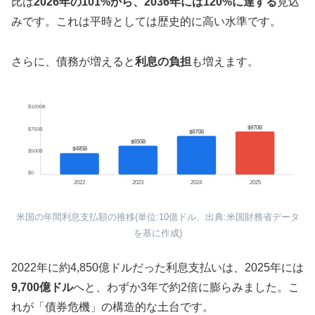
比は
2026年の101%から、2036年には120%に達する
見込
みです。これは平時としては歴史的に高い水準です。
さらに、債務が増えると
利息の負担
も増えます。
$1000B
$970B
$750B
$870B
$650B
$485B
$500B
$0
2022
2023
2024
2025
米国の年間利息支払額の推移(単位:10億ドル、出典:米国財務省データ
を基に作成)
2022年に約4,850億ドルだった利息支払いは、2025年には
9,700億ドル
へと、わずか3年で約2倍に膨らみました。こ
れが「債券危機」の構造的な土台です。