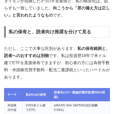
ダイモンが指摘した3つの不安要因と、私の構造化は、図
らずも一致していました。
向こうから「君の備え方は正し
い」と言われたようなもの
です。
私の保有と、読者向け推奨を分けて見る
ただし、ここで大事な区別があります。
私の保有銘柄と、
読者へのおすすめは別物
です。私は投資歴18年で米ドル
建てETFを直接保有できますが、初心者の方には為替手数
料・米国株売買手数料・配当二重課税といったハードルが
あります。
読者向けの一般論的選択肢(新NISA前
テーマ
私(Hiro)の保有
提)
米国株
VOO(米ドル建
eMAXIS Slim S&P500(信託報酬
式中核
てETF)
0.09%)