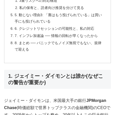
3重リスクへの対応構造
私の保有と、読者向け推奨を分けて見る
5. 動じない理由3: 「賽はもう投げられている」は買い
手にも投げられている
6. クレジットリセッションの可能性と、私の対応
7. インフレ加速論 ── 情報の回転が早くなったから
8. まとめ ── パニックでもノイズ無視でもない、規律
で迎える
1. ジェイミー・ダイモンとは誰か(なぜこ
の警告が重要か)
ジェイミー・ダイモンは、米国最大手の銀行
JPMorgan
Chase
(時価総額で世界トップクラスの金融機関)のCEOで
す。2005年からトップを務め、20年以上もこの巨大銀行