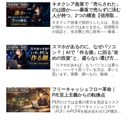
むのが正解です。
キオクシア急落で「売らされた」
投資戦略・制度
のは誰か——暴落で売らずに済む
人が持つ、2つの構造【信用取引
と家計】
キオクシア急落で損切りした人は、意志
が弱かったのではありません。信用取引
の追証と、生活費と同じ財布——暴落で
「売らされる」2つの構造を解説し、投資
歴18年の私が続けている「銀行ごと分け
る」売らされない準備をまとめました。
スマホがあるのに、なぜパソコ
投資戦略・制度
ン？｜AIで「作る側」に回る”攻
めの投資”と、盛らない選び方
【Mac/Windows】
「スマホがあれば、もうパソコンは要ら
ない」——そう思っている方は、多いと
思います。実際、調べもの、動画、
SNS、買い物、ネット銀行の残高確認ま
で、今やほとんどがスマホで完結しま
す。それでも私は、これからの時代こ
フリーキャッシュフロー革命｜
投資戦略・制度
そ、パソコンが必要だと考えてい...
P/E至上主義からの転換点
PERだけでは企業の実力を見誤るリスク
があります。フリーキャッシュフロー
（FCF）やPCFRを組み合わせた評価法
と、2026年の日米バリュエーション比較
を解説します。