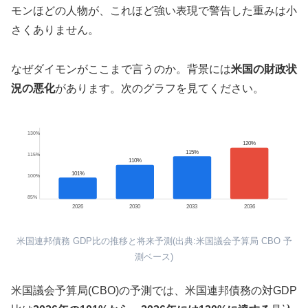
モンほどの人物が、これほど強い表現で警告した重みは小
さくありません。
なぜダイモンがここまで言うのか。背景には
米国の財政状
況の悪化
があります。次のグラフを見てください。
130%
120%
115%
115%
110%
101%
100%
85%
2026
2030
2033
2036
米国連邦債務 GDP比の推移と将来予測(出典:米国議会予算局 CBO 予
測ベース)
米国議会予算局(CBO)の予測では、米国連邦債務の対GDP