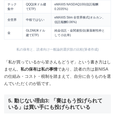
テック
QQQ(米ドル建
eMAXIS NASDAQ100(信託報酬
集中
てETF)
0.2035%)
eMAXIS Slim 全世界株式(オルカン、
全世界
中核ではない
信託報酬0.06%)
GLDM(米ドル
純金信託・金関連投信(暴落耐性枠と
金
建てETF)
して小比率)
私の保有と、読者向け一般論的選択肢の比較(筆者作成)
「私が買っているから皆さんもどうぞ」という書き方はし
ません。
私の保有は私の事情
であり、読者の方は新NISA
の仕組み・コスト・税制を踏まえて、自分に合うものを選
んでいただくのが筋です。
5. 動じない理由3: 「賽はもう投げられて
いる」は買い手にも投げられている