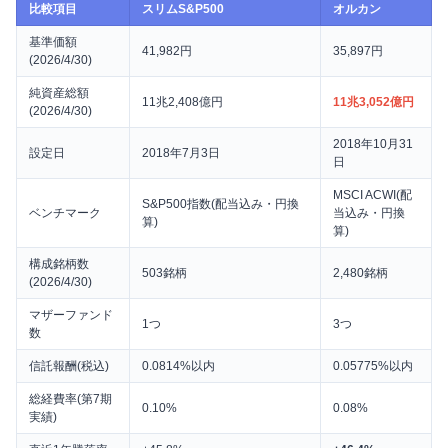
比較項目
スリムS&P500
オルカン
基準価額
41,982円
35,897円
(2026/4/30)
純資産総額
11兆2,408億円
11兆3,052億円
(2026/4/30)
2018年10月31
設定日
2018年7月3日
日
MSCI ACWI(配
S&P500指数(配当込み・円換
ベンチマーク
当込み・円換
算)
算)
構成銘柄数
503銘柄
2,480銘柄
(2026/4/30)
マザーファンド
1つ
3つ
数
信託報酬(税込)
0.0814%以内
0.05775%以内
総経費率(第7期
0.10%
0.08%
実績)