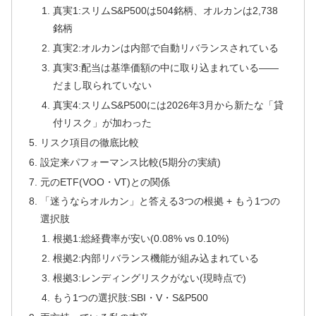
真実1:スリムS&P500は504銘柄、オルカンは2,738
銘柄
真実2:オルカンは内部で自動リバランスされている
真実3:配当は基準価額の中に取り込まれている——
だまし取られていない
真実4:スリムS&P500には2026年3月から新たな「貸
付リスク」が加わった
リスク項目の徹底比較
設定来パフォーマンス比較(5期分の実績)
元のETF(VOO・VT)との関係
「迷うならオルカン」と答える3つの根拠 + もう1つの
選択肢
根拠1:総経費率が安い(0.08% vs 0.10%)
根拠2:内部リバランス機能が組み込まれている
根拠3:レンディングリスクがない(現時点で)
もう1つの選択肢:SBI・V・S&P500