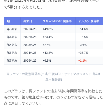
第7期(2025年4月25日)までの実績を、運用報告書ベース
で5期分そろえました。
期
期末日
スリムS&P500 騰落率
オルカン 騰落率
第3期末
2021/4/26
+49.8%
+51.6%
第4期末
2022/4/25
+23.4%
+15.5%
第5期末
2023/4/25
+2.4%
+3.6%
第6期末
2024/4/25
+43.8%
+36.7%
第7期末
2025/4/25
+0.6%
+1.1%
両ファンドの期別騰落率(出典:三菱UFJアセットマネジメント 第7期
運用報告書)
このグラフは、両ファンドの過去5期の年間騰落率を比較した
ものです。第7期(直近1年)にオルカンがわずかながら逆転した
点に注目してください。