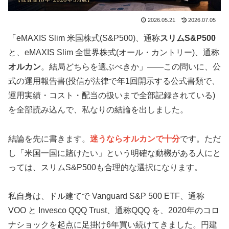
2026.05.21
2026.07.05
「eMAXIS Slim 米国株式(S&P500)、通称
スリムS&P500
と、eMAXIS Slim 全世界株式(オール・カントリー)、通称
オルカン
。結局どちらを選ぶべきか」——この問いに、公
式の運用報告書(投信が法律で年1回開示する公式書類で、
運用実績・コスト・配当の扱いまで全部記録されている)
を全部読み込んで、私なりの結論を出しました。
結論を先に書きます。
迷うならオルカンで十分
です。ただ
し「米国一国に賭けたい」という明確な動機がある人にと
っては、スリムS&P500も合理的な選択になります。
私自身は、ドル建てで Vanguard S&P 500 ETF、通称
VOO と Invesco QQQ Trust、通称QQQ を、2020年のコロ
ナショックを起点に足掛け6年買い続けてきました。円建