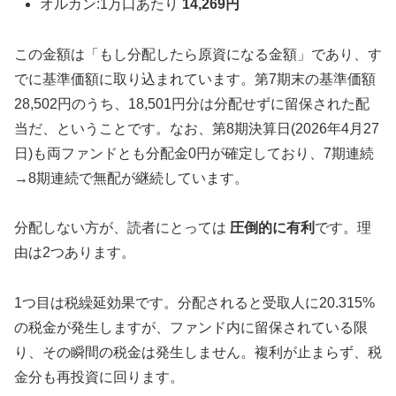
オルカン:1万口あたり
14,269円
この金額は「もし分配したら原資になる金額」であり、す
でに基準価額に取り込まれています。第7期末の基準価額
28,502円のうち、18,501円分は分配せずに留保された配
当だ、ということです。なお、第8期決算日(2026年4月27
日)も両ファンドとも分配金0円が確定しており、7期連続
→8期連続で無配が継続しています。
分配しない方が、読者にとっては
圧倒的に有利
です。理
由は2つあります。
1つ目は税繰延効果です。分配されると受取人に20.315%
の税金が発生しますが、ファンド内に留保されている限
り、その瞬間の税金は発生しません。複利が止まらず、税
金分も再投資に回ります。