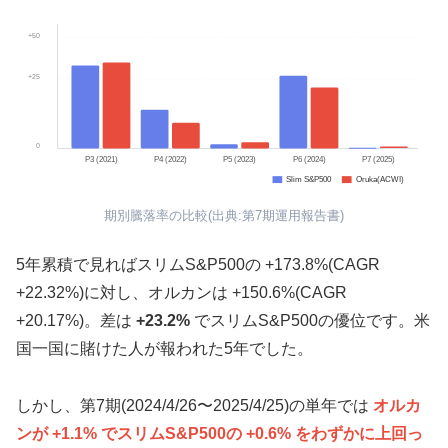
+50
+25
0
P3 (2021)
P4 (2022)
P5 (2023)
P6 (2024)
P7 (2025)
Slim S&P500
Oruka(ACWI)
期別騰落率の比較(出典:第7期運用報告書)
5年累積で見ればスリムS&P500の +173.8%(CAGR
+22.32%)に対し、オルカンは +150.6%(CAGR
+20.17%)。差は
+23.2%
でスリムS&P500の優位です。米
国一国に賭けた人が報われた5年でした。
しかし、第7期(2024/4/26〜2025/4/25)の単年では
オルカ
ンが +1.1% でスリムS&P500の +0.6% をわずかに上回っ