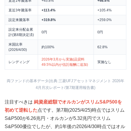
直近1年騰落率
+45.8%
+46.4%
直近3年騰落率
+113.4%
+105.4%
設定来騰落率
+319.8%
+259.0%
設定来分配金累
0円
0円
計(第8期決定済)
米国比率
約100%
62.8%
(2026/4/30)
2026年3月から実施(品貸料
レンディング
実施なし
49.5%以内が信託報酬に追加)
両ファンドの基本データ(出典:三菱UFJアセットマネジメント 2026年
4月月次レポート/第7期運用報告書)
注目すべきは
純資産総額でオルカンがスリムS&P500を
初めて逆転した
点です。第7期(2025/4/25)時点ではスリム
S&P500が6.26兆円・オルカンが5.32兆円でスリム
S&P500優位でしたが、約1年後の2026/4/30時点ではオル