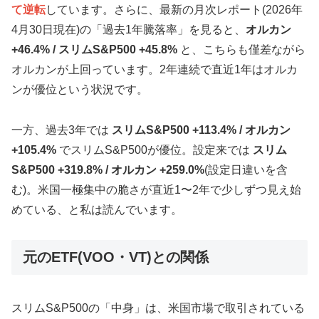
て逆転
しています。さらに、最新の月次レポート(2026年
4月30日現在)の「過去1年騰落率」を見ると、
オルカン
+46.4% / スリムS&P500 +45.8%
と、こちらも僅差ながら
オルカンが上回っています。2年連続で直近1年はオルカ
ンが優位という状況です。
一方、過去3年では
スリムS&P500 +113.4% / オルカン
+105.4%
でスリムS&P500が優位。設定来では
スリム
S&P500 +319.8% / オルカン +259.0%
(設定日違いを含
む)。米国一極集中の脆さが直近1〜2年で少しずつ見え始
めている、と私は読んでいます。
元のETF(VOO・VT)との関係
スリムS&P500の「中身」は、米国市場で取引されている