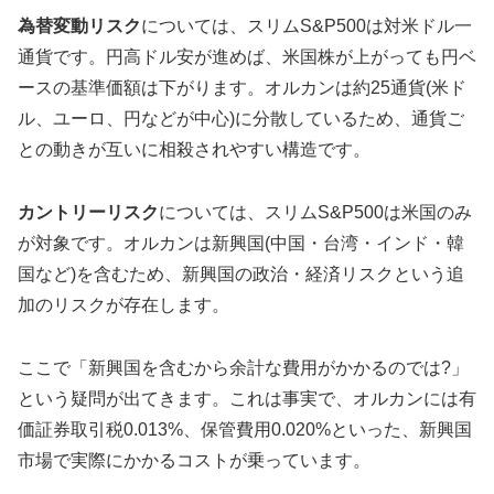
為替変動リスク
については、スリムS&P500は対米ドル一
通貨です。円高ドル安が進めば、米国株が上がっても円ベ
ースの基準価額は下がります。オルカンは約25通貨(米ド
ル、ユーロ、円などが中心)に分散しているため、通貨ご
との動きが互いに相殺されやすい構造です。
カントリーリスク
については、スリムS&P500は米国のみ
が対象です。オルカンは新興国(中国・台湾・インド・韓
国など)を含むため、新興国の政治・経済リスクという追
加のリスクが存在します。
ここで「新興国を含むから余計な費用がかかるのでは?」
という疑問が出てきます。これは事実で、オルカンには有
価証券取引税0.013%、保管費用0.020%といった、新興国
市場で実際にかかるコストが乗っています。