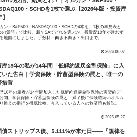
NISAの投信、結局どれ？｜オルカン・S&P500・
SDAQ100・SCHDを1枚で選ぶ【2026年版・投資歴
年】
カン・S&P500・NASDAQ100・SCHDの4本を、1枚の早見表と
つの質問」で比較。新NISAでどれを選ぶか、投資歴18年が迷わず
る地図にしました。手数料・向き不向き・出口まで。
2026.06.07
資歴18年の私が14年間「低解約返戻金型保険」に入
ていた告白｜学資保険・貯蓄型保険の罠と、唯一の
済措置
歴18年の筆者が14年間加入した低解約返戻金型保険の実契約デー
公開。学資保険・貯蓄型保険の罠と、満了後に保険継続vsオルカ
り換えの損得を徹底比較。今入っている人への救済策も解説。
2026.05.27
国債ストリップス債、5.111%が来た日——「規律を