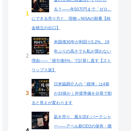
る？——年50万円まで「ゼロ」
にできる売り方と、現物→NISAの順番【純
金積立の出口】
米国債30年が利回り5.2%、19
年ぶりの高さでも私が買わない
理由——「税引後5%」で計算し直す【スト
リップス派】
日米協調介入の「残弾」は4発
か33発か｜外貨準備を分母で割
ると答えが変わります
凪を売り、風を読むバークシャ
ー——アベル新CEOの保有・購