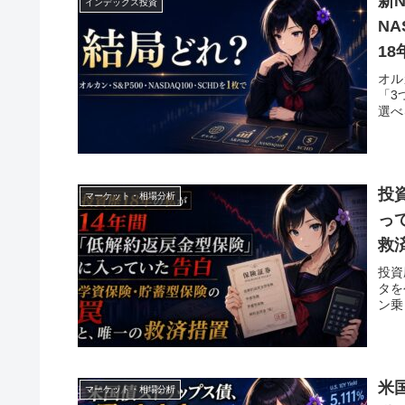
新
インデックス投資
NA
18
オル
「3
選べ
投
マーケット・相場分析
っ
救
投資
タを
ン乗
米
マーケット・相場分析