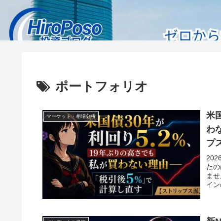
ポートフォリオ
米
マーケット・相場分析
わ
プ
20
たの
ませ
イン
書き