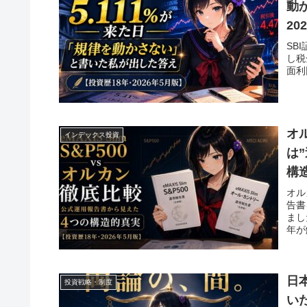
動
20
SB
し税
面利
オ
インデックス投資
は
構
オル
告書
まし
年が
日
投資戦略・制度
いた