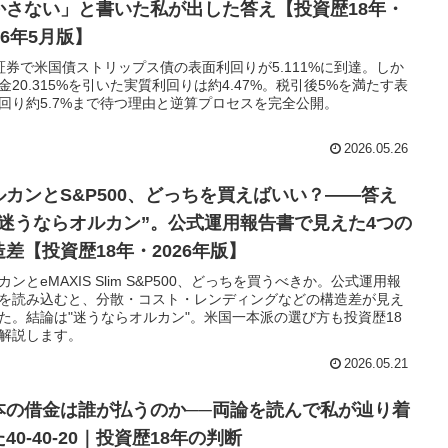
かさない」と書いた私が出した答え【投資歴18年・
26年5月版】
I証券で米国債ストリップス債の表面利回りが5.111%に到達。しか
金20.315%を引いた実質利回りは約4.47%。税引後5%を満たす表
回り約5.7%まで待つ理由と逆算プロセスを完全公開。
2026.05.26
ルカンとS&P500、どっちを買えばいい？——答え
”迷うならオルカン”。公式運用報告書で見えた4つの
造差【投資歴18年・2026年版】
カンとeMAXIS Slim S&P500、どっちを買うべきか。公式運用報
を読み込むと、分散・コスト・レンディングなどの構造差が見え
た。結論は"迷うならオルカン"。米国一本派の選び方も投資歴18
解説します。
2026.05.21
本の借金は誰が払うのか──両論を読んで私が辿り着
40-40-20｜投資歴18年の判断