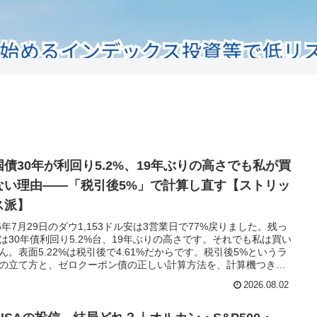
国債30年が利回り5.2%、19年ぶりの高さでも私が買
ない理由——「税引後5%」で計算し直す【ストリッ
ス派】
26年7月29日のダウ1,153ドル安は3営業日で77%戻りました。残っ
は30年債利回り5.2%台、19年ぶりの高さです。それでも私は買い
ん。表面5.22%は税引後で4.61%だからです。税引後5%というラ
の立て方と、ゼロクーポン債の正しい計算方法を、計算機つきで
ました。
2026.08.02