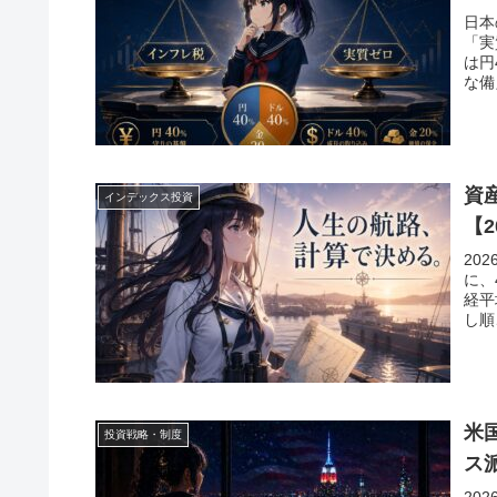
日本
「実
は円
な備
資
インデックス投資
【2
20
に、
経平
し順
米
投資戦略・制度
ス