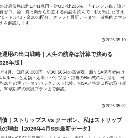
の政府債務は約1,441兆円・対GDP比236%。「インフレ税」論と
質ゼロ」論、真っ向から対立する両論を読んで、私が出した答え
40・ドル40・金20の配分。グラフと最新データで、確率的にマシ
えを解説します。
2026.05.10
産運用の出口戦略｜人生の航路は計算で決める
026年版】
26年4月、日経60,000円・VOO $654の高値圏。新NISA保有者向け
4％ルールと定額・定率・バケツ法・独自のHiro式の4手法を、日
均26年の実データでバックテスト比較。NISAと特定口座の取り崩
、60歳以降の実践プランまで解説。
2026.05.02
国債｜ストリップス vs クーポン、私はストリップ
派の理由【2026年4月SBI最新データ】