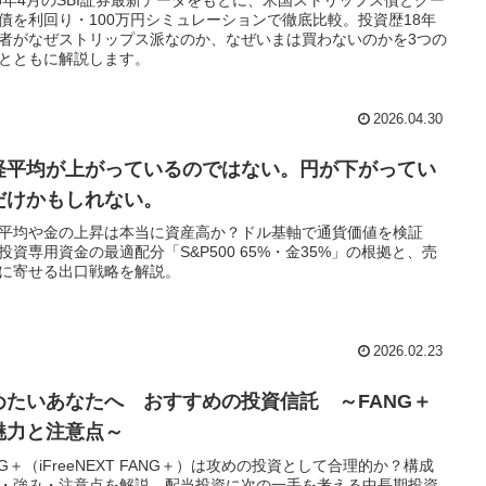
26年4月のSBI証券最新データをもとに、米国ストリップス債とクー
債を利回り・100万円シミュレーションで徹底比較。投資歴18年
者がなぜストリップス派なのか、なぜいまは買わないのかを3つの
とともに解説します。
2026.04.30
経平均が上がっているのではない。円が下がってい
だけかもしれない。
平均や金の上昇は本当に資産高か？ドル基軸で通貨価値を検証
投資専用資金の最適配分「S&P500 65%・金35%」の根拠と、売
に寄せる出口戦略を解説。
2026.02.23
めたいあなたへ おすすめの投資信託 ～FANG＋
魅力と注意点～
NG＋（iFreeNEXT FANG＋）は攻めの投資として合理的か？構成
・強み・注意点を解説。配当投資に次の一手を考える中長期投資