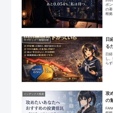
20
ポン
の著
根拠
日
マーケット・相場分析
る
日経
し、
らず
攻
インデックス投資
の
FA
銘柄